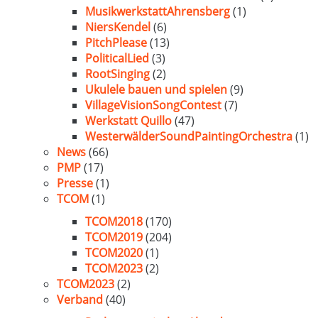
MusikwerkstattAhrensberg
(1)
NiersKendel
(6)
PitchPlease
(13)
PoliticalLied
(3)
RootSinging
(2)
Ukulele bauen und spielen
(9)
VillageVisionSongContest
(7)
Werkstatt Quillo
(47)
WesterwälderSoundPaintingOrchestra
(1)
News
(66)
PMP
(17)
Presse
(1)
TCOM
(1)
TCOM2018
(170)
TCOM2019
(204)
TCOM2020
(1)
TCOM2023
(2)
TCOM2023
(2)
Verband
(40)