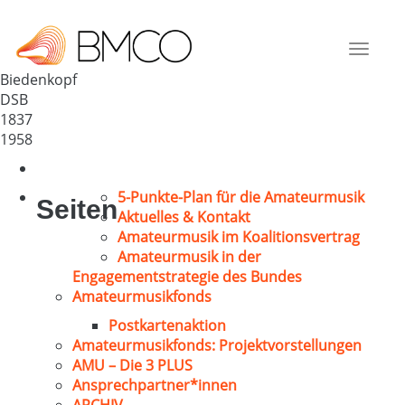
MGV 1837 Biedenkopf
Deutschland
Toggle
35216
navigat
Biedenkopf
DSB
1837
1958
5-Punkte-Plan für die Amateurmusik
Seiten
Aktuelles & Kontakt
Amateurmusik im Koalitionsvertrag
Amateurmusik in der
Engagementstrategie des Bundes
Amateurmusikfonds
Postkartenaktion
Amateurmusikfonds: Projektvorstellungen
AMU – Die 3 PLUS
Ansprechpartner*innen