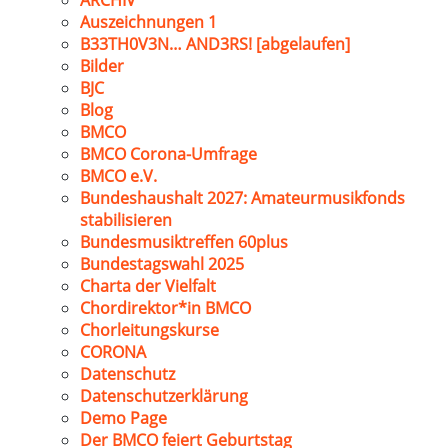
ARCHIV
Auszeichnungen 1
B33TH0V3N… AND3RS! [abgelaufen]
Bilder
BJC
Blog
BMCO
BMCO Corona-Umfrage
BMCO e.V.
Bundeshaushalt 2027: Amateurmusikfonds
stabilisieren
Bundesmusiktreffen 60plus
Bundestagswahl 2025
Charta der Vielfalt
Chordirektor*in BMCO
Chorleitungskurse
CORONA
Datenschutz
Datenschutzerklärung
Demo Page
Der BMCO feiert Geburtstag