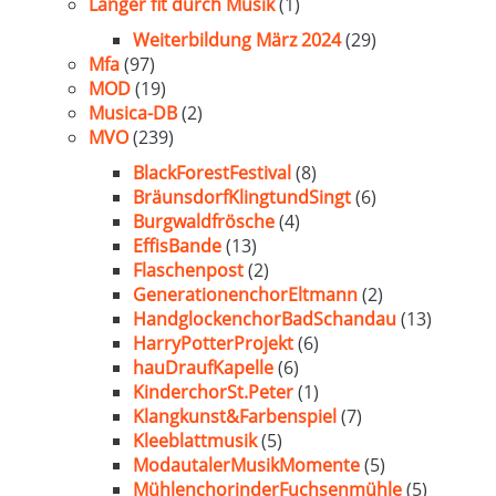
Länger fit durch Musik
(1)
Weiterbildung März 2024
(29)
Mfa
(97)
MOD
(19)
Musica-DB
(2)
MVO
(239)
BlackForestFestival
(8)
BräunsdorfKlingtundSingt
(6)
Burgwaldfrösche
(4)
EffisBande
(13)
Flaschenpost
(2)
GenerationenchorEltmann
(2)
HandglockenchorBadSchandau
(13)
HarryPotterProjekt
(6)
hauDraufKapelle
(6)
KinderchorSt.Peter
(1)
Klangkunst&Farbenspiel
(7)
Kleeblattmusik
(5)
ModautalerMusikMomente
(5)
MühlenchorinderFuchsenmühle
(5)