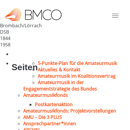
MC Brombach 1844 e.V.
Deutschland
Toggle
79541
navigat
Brombach/Lörrach
DSB
1844
1958
5-Punkte-Plan für die Amateurmusik
Seiten
Aktuelles & Kontakt
Amateurmusik im Koalitionsvertrag
Amateurmusik in der
Engagementstrategie des Bundes
Amateurmusikfonds
Postkartenaktion
Amateurmusikfonds: Projektvorstellungen
AMU – Die 3 PLUS
Ansprechpartner*innen