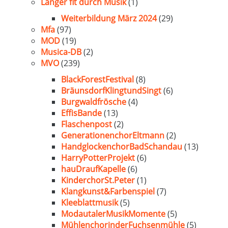
Länger fit durch Musik
(1)
Weiterbildung März 2024
(29)
Mfa
(97)
MOD
(19)
Musica-DB
(2)
MVO
(239)
BlackForestFestival
(8)
BräunsdorfKlingtundSingt
(6)
Burgwaldfrösche
(4)
EffisBande
(13)
Flaschenpost
(2)
GenerationenchorEltmann
(2)
HandglockenchorBadSchandau
(13)
HarryPotterProjekt
(6)
hauDraufKapelle
(6)
KinderchorSt.Peter
(1)
Klangkunst&Farbenspiel
(7)
Kleeblattmusik
(5)
ModautalerMusikMomente
(5)
MühlenchorinderFuchsenmühle
(5)