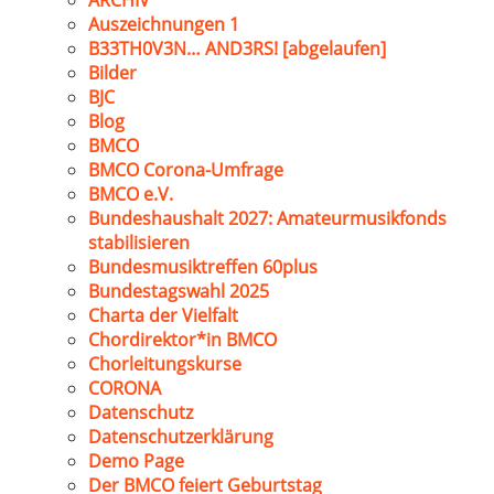
ARCHIV
Auszeichnungen 1
B33TH0V3N… AND3RS! [abgelaufen]
Bilder
BJC
Blog
BMCO
BMCO Corona-Umfrage
BMCO e.V.
Bundeshaushalt 2027: Amateurmusikfonds
stabilisieren
Bundesmusiktreffen 60plus
Bundestagswahl 2025
Charta der Vielfalt
Chordirektor*in BMCO
Chorleitungskurse
CORONA
Datenschutz
Datenschutzerklärung
Demo Page
Der BMCO feiert Geburtstag