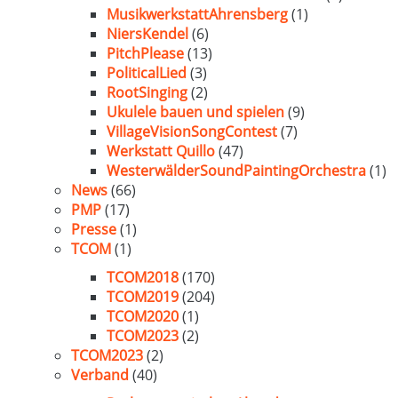
MusikwerkstattAhrensberg
(1)
NiersKendel
(6)
PitchPlease
(13)
PoliticalLied
(3)
RootSinging
(2)
Ukulele bauen und spielen
(9)
VillageVisionSongContest
(7)
Werkstatt Quillo
(47)
WesterwälderSoundPaintingOrchestra
(1)
News
(66)
PMP
(17)
Presse
(1)
TCOM
(1)
TCOM2018
(170)
TCOM2019
(204)
TCOM2020
(1)
TCOM2023
(2)
TCOM2023
(2)
Verband
(40)