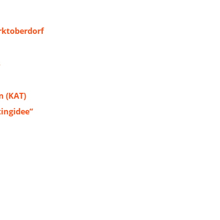
ktoberdorf
s
 (KAT)
tingidee“