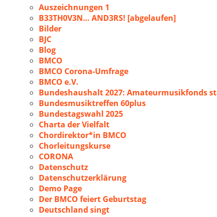
Auszeichnungen 1
B33TH0V3N… AND3RS! [abgelaufen]
Bilder
BJC
Blog
BMCO
BMCO Corona-Umfrage
BMCO e.V.
Bundeshaushalt 2027: Amateurmusikfonds sta
Bundesmusiktreffen 60plus
Bundestagswahl 2025
Charta der Vielfalt
Chordirektor*in BMCO
Chorleitungskurse
CORONA
Datenschutz
Datenschutzerklärung
Demo Page
Der BMCO feiert Geburtstag
Deutschland singt