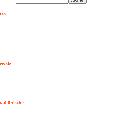
nach:
tra
rzwald
waldfrösche“