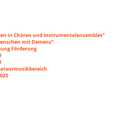
ren in Chören und Instrumentalensembles“
 Menschen mit Demenz“
ibung Förderung
O
O
mateurmusikbereich
2025