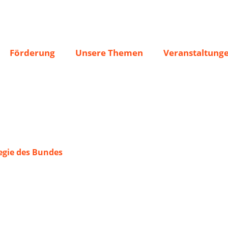
cilienchor Buschhove
Förderung
Unsere Themen
Veranstaltung
gie des Bundes