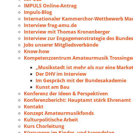
IMPULS Online-Antrag
Impuls-Blog
Internationaler Kammerchor-Wettbewerb Mar
Interview frag-amu.de
Interview mit Thomas Kronenberger
Interview zur Engagemenstrategie des Bunde
Jobs unserer Mitgliedsverbände
Know-how
Kompetenzzentrum Amateurmusik Trossingen
„Musikstadt ist mehr als nur eine Marke
Der DHV im Interview
Im Gespräch mit der Bundesakademie
Kunst am Bau
Konferenz der Ideen & Perspektiven
Konferenzbericht: Hauptamt stärk Ehrenamt
Kontakt
Konzept Amateurmusikfonds
Kulturpolitische Arbeit
Kurs Chorleitung
Kürzungen im Kinder- und Jugendplan