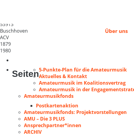
Marianischer Pfarrcä
Deutschland
53913
Buschhoven
Über uns
ACV
1879
1980
5-Punkte-Plan für die Amateurmusik
Seiten
Aktuelles & Kontakt
Amateurmusik im Koalitionsvertrag
Amateurmusik in der Engagementstrate
Amateurmusikfonds
Postkartenaktion
Amateurmusikfonds: Projektvorstellungen
AMU – Die 3 PLUS
Ansprechpartner*innen
ARCHIV