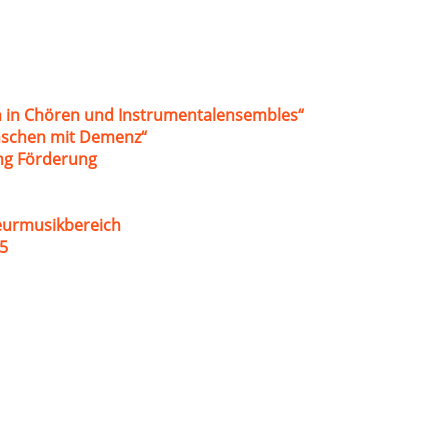
 in Chören und Instrumentalensembles“
nschen mit Demenz“
ung Förderung
eurmusikbereich
5