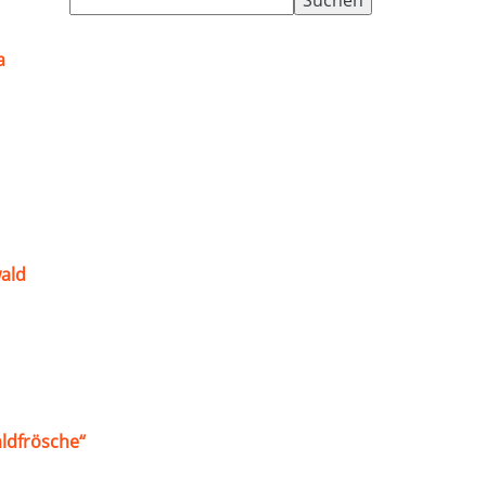
nach:
a
ald
ldfrösche“