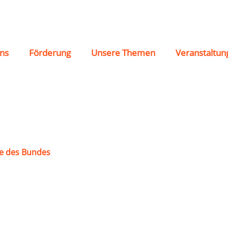
Walsum-Aldenrade 19
ns
Förderung
Unsere Themen
Veranstaltun
e des Bundes