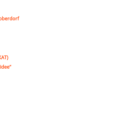
oberdorf
KAT)
idee“