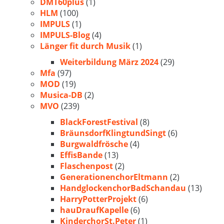
DMT60plus
(1)
HLM
(100)
IMPULS
(1)
IMPULS-Blog
(4)
Länger fit durch Musik
(1)
Weiterbildung März 2024
(29)
Mfa
(97)
MOD
(19)
Musica-DB
(2)
MVO
(239)
BlackForestFestival
(8)
BräunsdorfKlingtundSingt
(6)
Burgwaldfrösche
(4)
EffisBande
(13)
Flaschenpost
(2)
GenerationenchorEltmann
(2)
HandglockenchorBadSchandau
(13)
HarryPotterProjekt
(6)
hauDraufKapelle
(6)
KinderchorSt.Peter
(1)