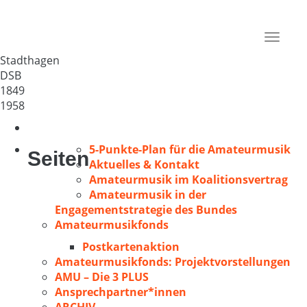
Männerchor Stadthagen 1849
Deutschland
Toggle
31655
navigat
Stadthagen
DSB
1849
1958
5-Punkte-Plan für die Amateurmusik
Seiten
Aktuelles & Kontakt
Amateurmusik im Koalitionsvertrag
Amateurmusik in der
Engagementstrategie des Bundes
Amateurmusikfonds
Postkartenaktion
Amateurmusikfonds: Projektvorstellungen
AMU – Die 3 PLUS
Ansprechpartner*innen