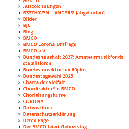
ARCHIV
Auszeichnungen 1
B33TH0V3N… AND3RS! [abgelaufen]
Bilder
BJC
Blog
BMCO
BMCO Corona-Umfrage
BMCO e.V.
Bundeshaushalt 2027: Amateurmusikfonds
stabilisieren
Bundesmusiktreffen 60plus
Bundestagswahl 2025
Charta der Vielfalt
Chordirektor*in BMCO
Chorleitungskurse
CORONA
Datenschutz
Datenschutzerklärung
Demo Page
Der BMCO feiert Geburtstag