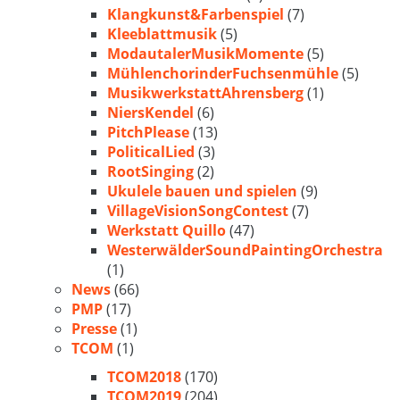
Klangkunst&Farbenspiel
(7)
Kleeblattmusik
(5)
ModautalerMusikMomente
(5)
MühlenchorinderFuchsenmühle
(5)
MusikwerkstattAhrensberg
(1)
NiersKendel
(6)
PitchPlease
(13)
PoliticalLied
(3)
RootSinging
(2)
Ukulele bauen und spielen
(9)
VillageVisionSongContest
(7)
Werkstatt Quillo
(47)
WesterwälderSoundPaintingOrchestra
(1)
News
(66)
PMP
(17)
Presse
(1)
TCOM
(1)
TCOM2018
(170)
TCOM2019
(204)