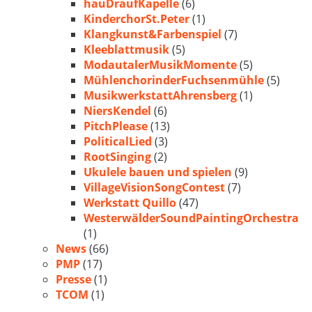
hauDraufKapelle
(6)
KinderchorSt.Peter
(1)
Klangkunst&Farbenspiel
(7)
Kleeblattmusik
(5)
ModautalerMusikMomente
(5)
MühlenchorinderFuchsenmühle
(5)
MusikwerkstattAhrensberg
(1)
NiersKendel
(6)
PitchPlease
(13)
PoliticalLied
(3)
RootSinging
(2)
Ukulele bauen und spielen
(9)
VillageVisionSongContest
(7)
Werkstatt Quillo
(47)
WesterwälderSoundPaintingOrchestra
(1)
News
(66)
PMP
(17)
Presse
(1)
TCOM
(1)