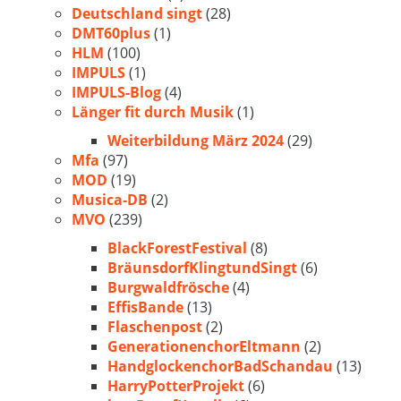
Deutschland singt
(28)
DMT60plus
(1)
HLM
(100)
IMPULS
(1)
IMPULS-Blog
(4)
Länger fit durch Musik
(1)
Weiterbildung März 2024
(29)
Mfa
(97)
MOD
(19)
Musica-DB
(2)
MVO
(239)
BlackForestFestival
(8)
BräunsdorfKlingtundSingt
(6)
Burgwaldfrösche
(4)
EffisBande
(13)
Flaschenpost
(2)
GenerationenchorEltmann
(2)
HandglockenchorBadSchandau
(13)
HarryPotterProjekt
(6)