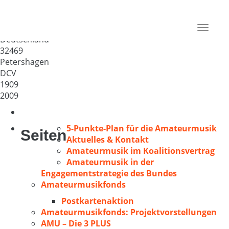
Männer-Gesang-Verein
Petershagen von 1909 e.V.
Toggle
Deutschland
navigat
32469
Petershagen
DCV
1909
2009
5-Punkte-Plan für die Amateurmusik
Seiten
Aktuelles & Kontakt
Amateurmusik im Koalitionsvertrag
Amateurmusik in der
Engagementstrategie des Bundes
Amateurmusikfonds
Postkartenaktion
Amateurmusikfonds: Projektvorstellungen
AMU – Die 3 PLUS