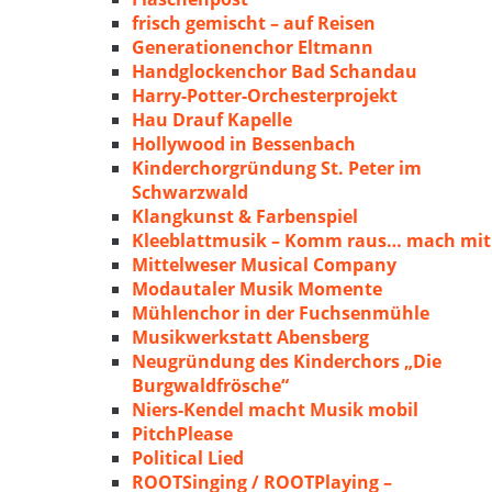
frisch gemischt – auf Reisen
Generationenchor Eltmann
Handglockenchor Bad Schandau
Harry-Potter-Orchesterprojekt
Hau Drauf Kapelle
Hollywood in Bessenbach
Kinderchorgründung St. Peter im
Schwarzwald
Klangkunst & Farbenspiel
Kleeblattmusik – Komm raus… mach mit
Mittelweser Musical Company
Modautaler Musik Momente
Mühlenchor in der Fuchsenmühle
Musikwerkstatt Abensberg
Neugründung des Kinderchors „Die
Burgwaldfrösche“
Niers-Kendel macht Musik mobil
PitchPlease
Political Lied
ROOTSinging / ROOTPlaying –