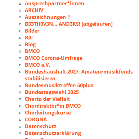
Ansprechpartner*innen
ARCHIV
Auszeichnungen 1
B33TH0V3N… AND3RS! [abgelaufen]
Bilder
BJC
Blog
BMCO
BMCO Corona-Umfrage
BMCO e.V.
Bundeshaushalt 2027: Amateurmusikfonds
stabilisieren
Bundesmusiktreffen 60plus
Bundestagswahl 2025
Charta der Vielfalt
Chordirektor*in BMCO
Chorleitungskurse
CORONA
Datenschutz
Datenschutzerklärung