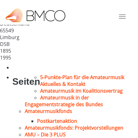
Limburger Chorfreunde 1895
e.V.
Toggle
Deutschland
navigat
65549
Limburg
DSB
1895
1995
5-Punkte-Plan für die Amateurmusik
Seiten
Aktuelles & Kontakt
Amateurmusik im Koalitionsvertrag
Amateurmusik in der
Engagementstrategie des Bundes
Amateurmusikfonds
Postkartenaktion
Amateurmusikfonds: Projektvorstellungen
AMU – Die 3 PLUS