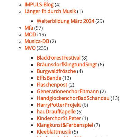
IMPULS-Blog
(4)
Länger fit durch Musik
(1)
Weiterbildung März 2024
(29)
Mfa
(97)
MOD
(19)
Musica-DB
(2)
MVO
(239)
BlackForestFestival
(8)
BräunsdorfKlingtundSingt
(6)
Burgwaldfrösche
(4)
EffisBande
(13)
Flaschenpost
(2)
GenerationenchorEltmann
(2)
HandglockenchorBadSchandau
(13)
HarryPotterProjekt
(6)
hauDraufKapelle
(6)
KinderchorSt.Peter
(1)
Klangkunst&Farbenspiel
(7)
Kleeblattmusik
(5)