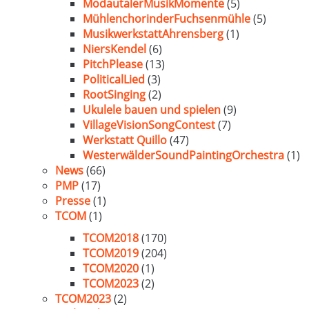
ModautalerMusikMomente
(5)
MühlenchorinderFuchsenmühle
(5)
MusikwerkstattAhrensberg
(1)
NiersKendel
(6)
PitchPlease
(13)
PoliticalLied
(3)
RootSinging
(2)
Ukulele bauen und spielen
(9)
VillageVisionSongContest
(7)
Werkstatt Quillo
(47)
WesterwälderSoundPaintingOrchestra
(1)
News
(66)
PMP
(17)
Presse
(1)
TCOM
(1)
TCOM2018
(170)
TCOM2019
(204)
TCOM2020
(1)
TCOM2023
(2)
TCOM2023
(2)