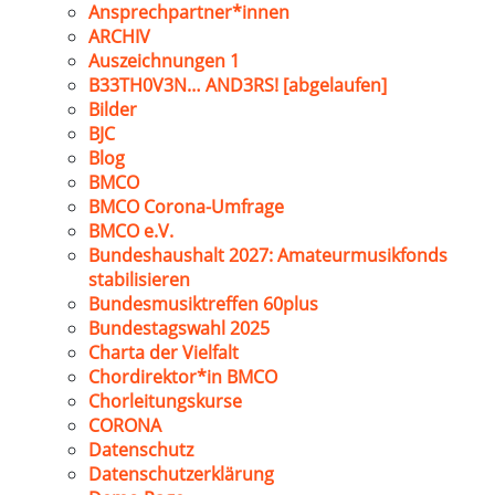
Ansprechpartner*innen
ARCHIV
Auszeichnungen 1
B33TH0V3N… AND3RS! [abgelaufen]
Bilder
BJC
Blog
BMCO
BMCO Corona-Umfrage
BMCO e.V.
Bundeshaushalt 2027: Amateurmusikfonds
stabilisieren
Bundesmusiktreffen 60plus
Bundestagswahl 2025
Charta der Vielfalt
Chordirektor*in BMCO
Chorleitungskurse
CORONA
Datenschutz
Datenschutzerklärung