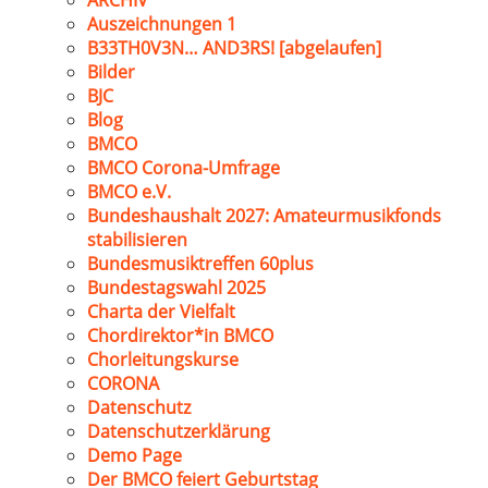
ARCHIV
Auszeichnungen 1
B33TH0V3N… AND3RS! [abgelaufen]
Bilder
BJC
Blog
BMCO
BMCO Corona-Umfrage
BMCO e.V.
Bundeshaushalt 2027: Amateurmusikfonds
stabilisieren
Bundesmusiktreffen 60plus
Bundestagswahl 2025
Charta der Vielfalt
Chordirektor*in BMCO
Chorleitungskurse
CORONA
Datenschutz
Datenschutzerklärung
Demo Page
Der BMCO feiert Geburtstag