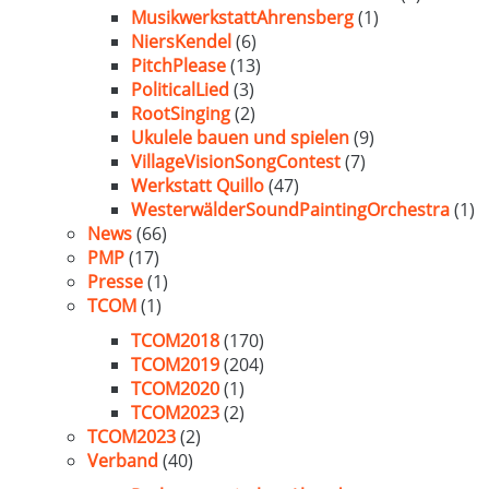
MusikwerkstattAhrensberg
(1)
NiersKendel
(6)
PitchPlease
(13)
PoliticalLied
(3)
RootSinging
(2)
Ukulele bauen und spielen
(9)
VillageVisionSongContest
(7)
Werkstatt Quillo
(47)
WesterwälderSoundPaintingOrchestra
(1)
News
(66)
PMP
(17)
Presse
(1)
TCOM
(1)
TCOM2018
(170)
TCOM2019
(204)
TCOM2020
(1)
TCOM2023
(2)
TCOM2023
(2)
Verband
(40)