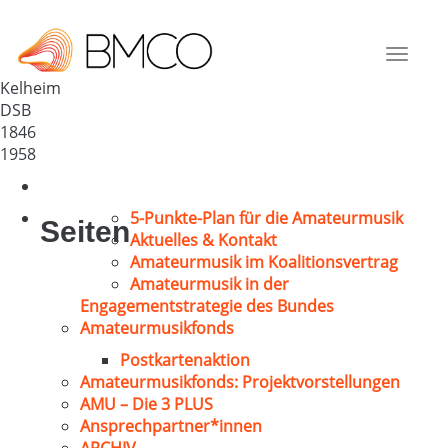
Liedertafel Kelheim 1846
Deutschland
Toggle
93309
navigat
Kelheim
DSB
1846
1958
5-Punkte-Plan für die Amateurmusik
Seiten
Aktuelles & Kontakt
Amateurmusik im Koalitionsvertrag
Amateurmusik in der
Engagementstrategie des Bundes
Amateurmusikfonds
Postkartenaktion
Amateurmusikfonds: Projektvorstellungen
AMU – Die 3 PLUS
Ansprechpartner*innen