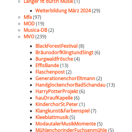
Länger fit durch Musik
(1)
Weiterbildung März 2024
(29)
Mfa
(97)
MOD
(19)
Musica-DB
(2)
MVO
(239)
BlackForestFestival
(8)
BräunsdorfKlingtundSingt
(6)
Burgwaldfrösche
(4)
EffisBande
(13)
Flaschenpost
(2)
GenerationenchorEltmann
(2)
HandglockenchorBadSchandau
(13)
HarryPotterProjekt
(6)
hauDraufKapelle
(6)
KinderchorSt.Peter
(1)
Klangkunst&Farbenspiel
(7)
Kleeblattmusik
(5)
ModautalerMusikMomente
(5)
MühlenchorinderFuchsenmühle
(5)