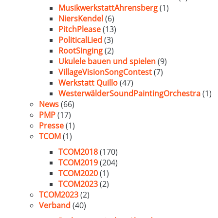
MusikwerkstattAhrensberg
(1)
NiersKendel
(6)
PitchPlease
(13)
PoliticalLied
(3)
RootSinging
(2)
Ukulele bauen und spielen
(9)
VillageVisionSongContest
(7)
Werkstatt Quillo
(47)
WesterwälderSoundPaintingOrchestra
(1)
News
(66)
PMP
(17)
Presse
(1)
TCOM
(1)
TCOM2018
(170)
TCOM2019
(204)
TCOM2020
(1)
TCOM2023
(2)
TCOM2023
(2)
Verband
(40)