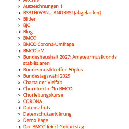
ARCHIV
Auszeichnungen 1
B33TH0V3N… AND3RS! [abgelaufen]
Bilder
BJC
Blog
BMCO
BMCO Corona-Umfrage
BMCO e.V.
Bundeshaushalt 2027: Amateurmusikfonds
stabilisieren
Bundesmusiktreffen 60plus
Bundestagswahl 2025
Charta der Vielfalt
Chordirektor*in BMCO
Chorleitungskurse
CORONA
Datenschutz
Datenschutzerklärung
Demo Page
Der BMCO feiert Geburtstag