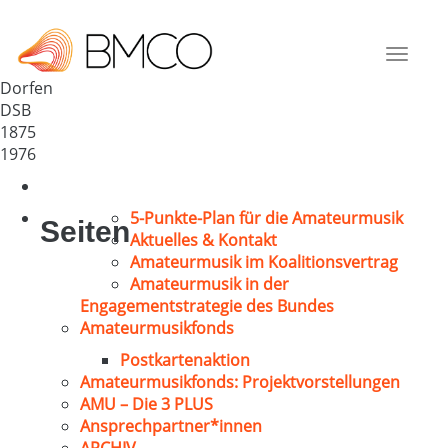
Liedertafel Dorfen
Deutschland
Toggle
84405
navigat
Dorfen
DSB
1875
1976
5-Punkte-Plan für die Amateurmusik
Seiten
Aktuelles & Kontakt
Amateurmusik im Koalitionsvertrag
Amateurmusik in der
Engagementstrategie des Bundes
Amateurmusikfonds
Postkartenaktion
Amateurmusikfonds: Projektvorstellungen
AMU – Die 3 PLUS
Ansprechpartner*innen