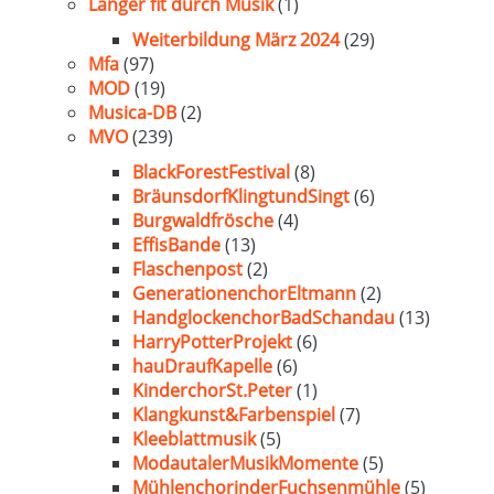
Länger fit durch Musik
(1)
Weiterbildung März 2024
(29)
Mfa
(97)
MOD
(19)
Musica-DB
(2)
MVO
(239)
BlackForestFestival
(8)
BräunsdorfKlingtundSingt
(6)
Burgwaldfrösche
(4)
EffisBande
(13)
Flaschenpost
(2)
GenerationenchorEltmann
(2)
HandglockenchorBadSchandau
(13)
HarryPotterProjekt
(6)
hauDraufKapelle
(6)
KinderchorSt.Peter
(1)
Klangkunst&Farbenspiel
(7)
Kleeblattmusik
(5)
ModautalerMusikMomente
(5)
MühlenchorinderFuchsenmühle
(5)