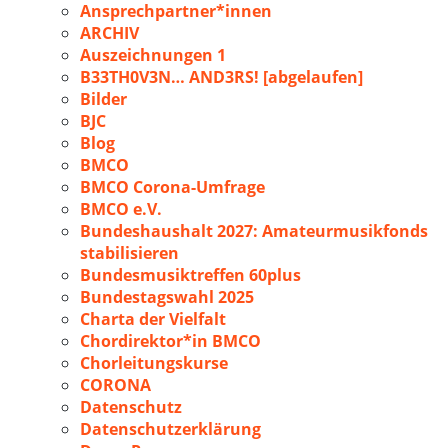
Ansprechpartner*innen
ARCHIV
Auszeichnungen 1
B33TH0V3N… AND3RS! [abgelaufen]
Bilder
BJC
Blog
BMCO
BMCO Corona-Umfrage
BMCO e.V.
Bundeshaushalt 2027: Amateurmusikfonds
stabilisieren
Bundesmusiktreffen 60plus
Bundestagswahl 2025
Charta der Vielfalt
Chordirektor*in BMCO
Chorleitungskurse
CORONA
Datenschutz
Datenschutzerklärung