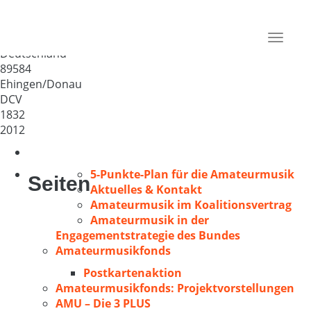
Liedertafel 1832 Ehingen
(Donau) e.V.
Toggle
Deutschland
navigat
89584
Ehingen/Donau
DCV
1832
2012
5-Punkte-Plan für die Amateurmusik
Seiten
Aktuelles & Kontakt
Amateurmusik im Koalitionsvertrag
Amateurmusik in der
Engagementstrategie des Bundes
Amateurmusikfonds
Postkartenaktion
Amateurmusikfonds: Projektvorstellungen
AMU – Die 3 PLUS