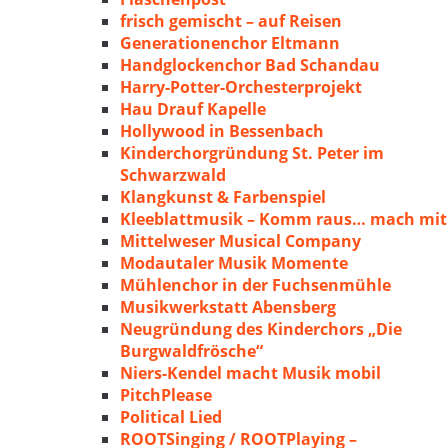
frisch gemischt – auf Reisen
Generationenchor Eltmann
Handglockenchor Bad Schandau
Harry-Potter-Orchesterprojekt
Hau Drauf Kapelle
Hollywood in Bessenbach
Kinderchorgründung St. Peter im
Schwarzwald
Klangkunst & Farbenspiel
Kleeblattmusik – Komm raus… mach mit
Mittelweser Musical Company
Modautaler Musik Momente
Mühlenchor in der Fuchsenmühle
Musikwerkstatt Abensberg
Neugründung des Kinderchors „Die
Burgwaldfrösche“
Niers-Kendel macht Musik mobil
PitchPlease
Political Lied
ROOTSinging / ROOTPlaying –