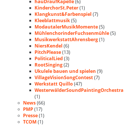
hauDraufKapelle
(6)
KinderchorSt.Peter
(1)
Klangkunst&Farbenspiel
(7)
Kleeblattmusik
(5)
ModautalerMusikMomente
(5)
MühlenchorinderFuchsenmühle
(5)
MusikwerkstattAhrensberg
(1)
NiersKendel
(6)
PitchPlease
(13)
PoliticalLied
(3)
RootSinging
(2)
Ukulele bauen und spielen
(9)
VillageVisionSongContest
(7)
Werkstatt Quillo
(47)
WesterwälderSoundPaintingOrchestra
(1)
News
(66)
PMP
(17)
Presse
(1)
TCOM
(1)