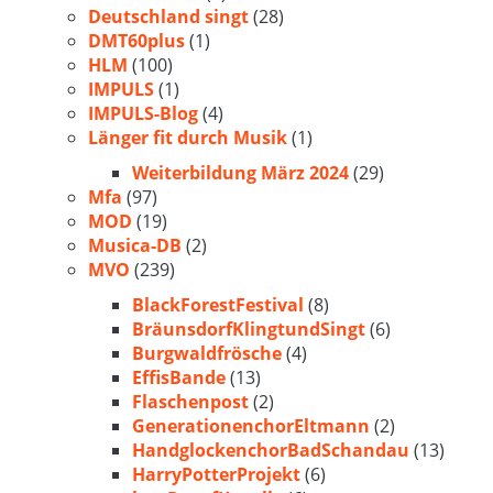
Deutschland singt
(28)
DMT60plus
(1)
HLM
(100)
IMPULS
(1)
IMPULS-Blog
(4)
Länger fit durch Musik
(1)
Weiterbildung März 2024
(29)
Mfa
(97)
MOD
(19)
Musica-DB
(2)
MVO
(239)
BlackForestFestival
(8)
BräunsdorfKlingtundSingt
(6)
Burgwaldfrösche
(4)
EffisBande
(13)
Flaschenpost
(2)
GenerationenchorEltmann
(2)
HandglockenchorBadSchandau
(13)
HarryPotterProjekt
(6)