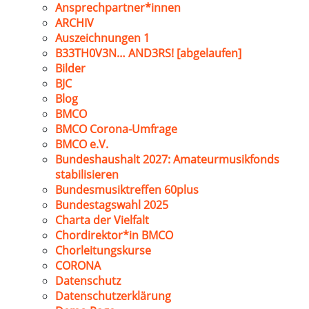
Ansprechpartner*innen
ARCHIV
Auszeichnungen 1
B33TH0V3N… AND3RS! [abgelaufen]
Bilder
BJC
Blog
BMCO
BMCO Corona-Umfrage
BMCO e.V.
Bundeshaushalt 2027: Amateurmusikfonds
stabilisieren
Bundesmusiktreffen 60plus
Bundestagswahl 2025
Charta der Vielfalt
Chordirektor*in BMCO
Chorleitungskurse
CORONA
Datenschutz
Datenschutzerklärung