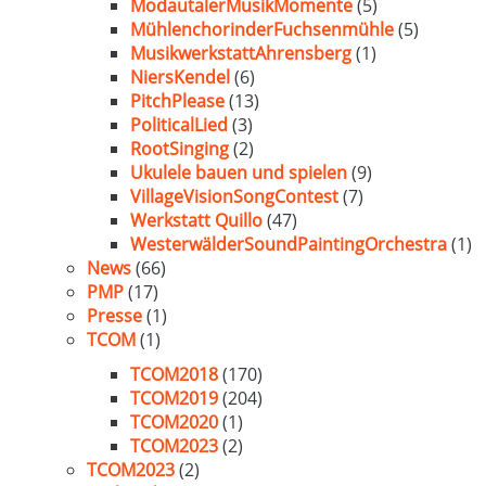
ModautalerMusikMomente
(5)
MühlenchorinderFuchsenmühle
(5)
MusikwerkstattAhrensberg
(1)
NiersKendel
(6)
PitchPlease
(13)
PoliticalLied
(3)
RootSinging
(2)
Ukulele bauen und spielen
(9)
VillageVisionSongContest
(7)
Werkstatt Quillo
(47)
WesterwälderSoundPaintingOrchestra
(1)
News
(66)
PMP
(17)
Presse
(1)
TCOM
(1)
TCOM2018
(170)
TCOM2019
(204)
TCOM2020
(1)
TCOM2023
(2)
TCOM2023
(2)