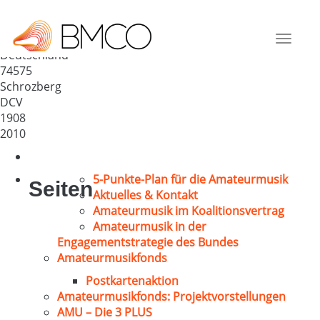
Liederkranz Schmalfelden 1908
e.V.
Toggle
Deutschland
navigat
74575
Schrozberg
DCV
1908
2010
5-Punkte-Plan für die Amateurmusik
Seiten
Aktuelles & Kontakt
Amateurmusik im Koalitionsvertrag
Amateurmusik in der
Engagementstrategie des Bundes
Amateurmusikfonds
Postkartenaktion
Amateurmusikfonds: Projektvorstellungen
AMU – Die 3 PLUS