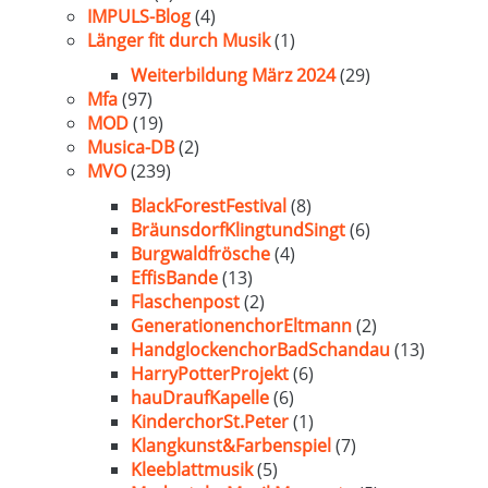
IMPULS-Blog
(4)
Länger fit durch Musik
(1)
Weiterbildung März 2024
(29)
Mfa
(97)
MOD
(19)
Musica-DB
(2)
MVO
(239)
BlackForestFestival
(8)
BräunsdorfKlingtundSingt
(6)
Burgwaldfrösche
(4)
EffisBande
(13)
Flaschenpost
(2)
GenerationenchorEltmann
(2)
HandglockenchorBadSchandau
(13)
HarryPotterProjekt
(6)
hauDraufKapelle
(6)
KinderchorSt.Peter
(1)
Klangkunst&Farbenspiel
(7)
Kleeblattmusik
(5)