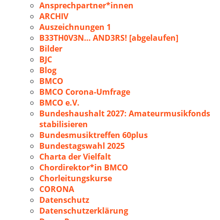
Ansprechpartner*innen
ARCHIV
Auszeichnungen 1
B33TH0V3N… AND3RS! [abgelaufen]
Bilder
BJC
Blog
BMCO
BMCO Corona-Umfrage
BMCO e.V.
Bundeshaushalt 2027: Amateurmusikfonds
stabilisieren
Bundesmusiktreffen 60plus
Bundestagswahl 2025
Charta der Vielfalt
Chordirektor*in BMCO
Chorleitungskurse
CORONA
Datenschutz
Datenschutzerklärung