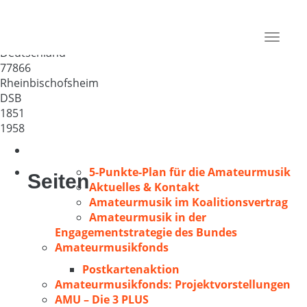
Liederkranz
Rheinbischofsheim
Toggle
Deutschland
navigat
77866
Rheinbischofsheim
DSB
1851
1958
5-Punkte-Plan für die Amateurmusik
Seiten
Aktuelles & Kontakt
Amateurmusik im Koalitionsvertrag
Amateurmusik in der
Engagementstrategie des Bundes
Amateurmusikfonds
Postkartenaktion
Amateurmusikfonds: Projektvorstellungen
AMU – Die 3 PLUS