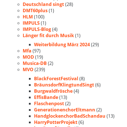
Deutschland singt
(28)
DMT60plus
(1)
HLM
(100)
IMPULS
(1)
IMPULS-Blog
(4)
Länger fit durch Musik
(1)
Weiterbildung März 2024
(29)
Mfa
(97)
MOD
(19)
Musica-DB
(2)
MVO
(239)
BlackForestFestival
(8)
BräunsdorfKlingtundSingt
(6)
Burgwaldfrösche
(4)
EffisBande
(13)
Flaschenpost
(2)
GenerationenchorEltmann
(2)
HandglockenchorBadSchandau
(13)
HarryPotterProjekt
(6)