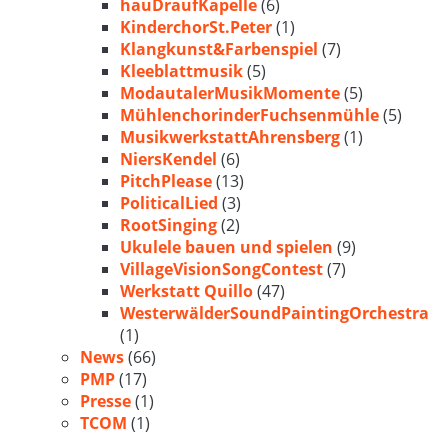
hauDraufKapelle
(6)
KinderchorSt.Peter
(1)
Klangkunst&Farbenspiel
(7)
Kleeblattmusik
(5)
ModautalerMusikMomente
(5)
MühlenchorinderFuchsenmühle
(5)
MusikwerkstattAhrensberg
(1)
NiersKendel
(6)
PitchPlease
(13)
PoliticalLied
(3)
RootSinging
(2)
Ukulele bauen und spielen
(9)
VillageVisionSongContest
(7)
Werkstatt Quillo
(47)
WesterwälderSoundPaintingOrchestra
(1)
News
(66)
PMP
(17)
Presse
(1)
TCOM
(1)