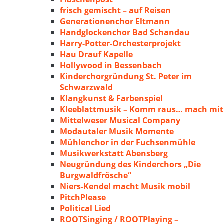
frisch gemischt – auf Reisen
Generationenchor Eltmann
Handglockenchor Bad Schandau
Harry-Potter-Orchesterprojekt
Hau Drauf Kapelle
Hollywood in Bessenbach
Kinderchorgründung St. Peter im
Schwarzwald
Klangkunst & Farbenspiel
Kleeblattmusik – Komm raus… mach mit
Mittelweser Musical Company
Modautaler Musik Momente
Mühlenchor in der Fuchsenmühle
Musikwerkstatt Abensberg
Neugründung des Kinderchors „Die
Burgwaldfrösche“
Niers-Kendel macht Musik mobil
PitchPlease
Political Lied
ROOTSinging / ROOTPlaying –