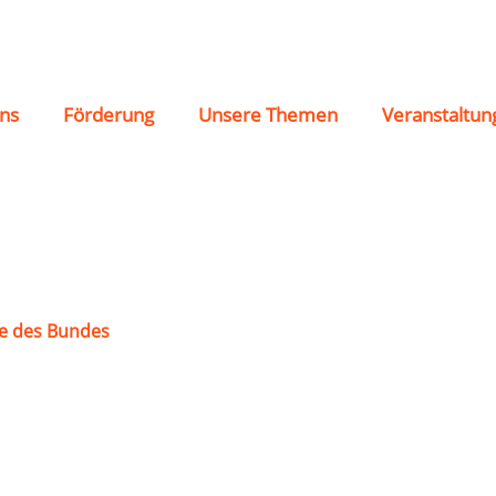
enbach 1905 e.V.
ns
Förderung
Unsere Themen
Veranstaltun
e des Bundes