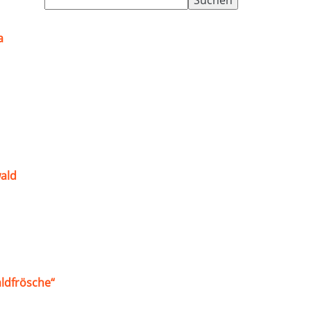
nach:
a
ald
ldfrösche“