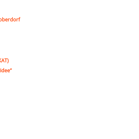
oberdorf
KAT)
idee“