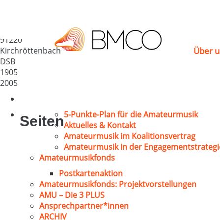
Liederkranz Kirchrött
Deutschland
91220
Kirchröttenbach
Über u
DSB
1905
2005
5-Punkte-Plan für die Amateurmusik
Seiten
Aktuelles & Kontakt
Amateurmusik im Koalitionsvertrag
Amateurmusik in der Engagementstrategi
Amateurmusikfonds
Postkartenaktion
Amateurmusikfonds: Projektvorstellungen
AMU – Die 3 PLUS
Ansprechpartner*innen
ARCHIV