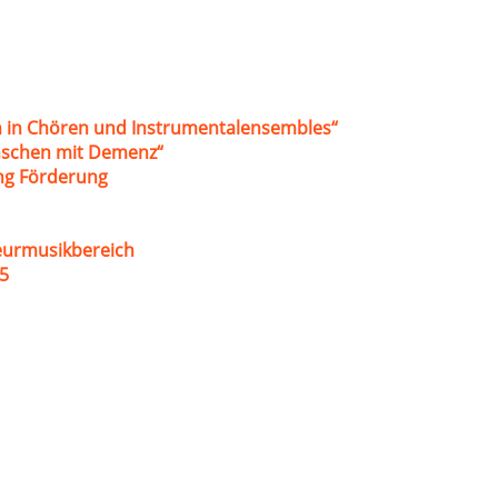
 in Chören und Instrumentalensembles“
nschen mit Demenz“
ung Förderung
eurmusikbereich
5