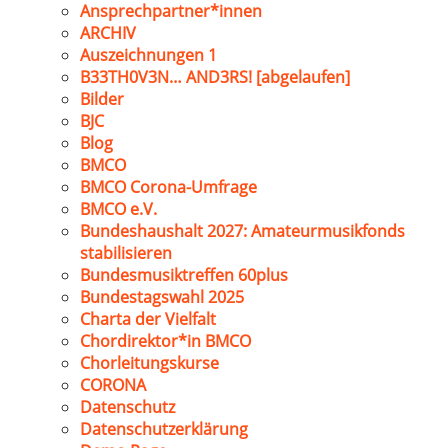
Ansprechpartner*innen
ARCHIV
Auszeichnungen 1
B33TH0V3N… AND3RS! [abgelaufen]
Bilder
BJC
Blog
BMCO
BMCO Corona-Umfrage
BMCO e.V.
Bundeshaushalt 2027: Amateurmusikfonds
stabilisieren
Bundesmusiktreffen 60plus
Bundestagswahl 2025
Charta der Vielfalt
Chordirektor*in BMCO
Chorleitungskurse
CORONA
Datenschutz
Datenschutzerklärung