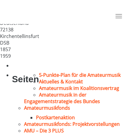
“Liederkranz Kirchentellinsfurt
1857“
Toggle
Deutschland
navigat
72138
Kirchentellinsfurt
DSB
1857
1959
5-Punkte-Plan für die Amateurmusik
Seiten
Aktuelles & Kontakt
Amateurmusik im Koalitionsvertrag
Amateurmusik in der
Engagementstrategie des Bundes
Amateurmusikfonds
Postkartenaktion
Amateurmusikfonds: Projektvorstellungen
AMU – Die 3 PLUS