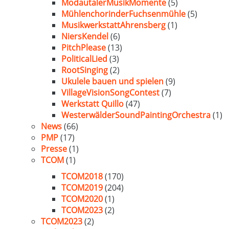
ModautalerMusikMomente
(5)
MühlenchorinderFuchsenmühle
(5)
MusikwerkstattAhrensberg
(1)
NiersKendel
(6)
PitchPlease
(13)
PoliticalLied
(3)
RootSinging
(2)
Ukulele bauen und spielen
(9)
VillageVisionSongContest
(7)
Werkstatt Quillo
(47)
WesterwälderSoundPaintingOrchestra
(1)
News
(66)
PMP
(17)
Presse
(1)
TCOM
(1)
TCOM2018
(170)
TCOM2019
(204)
TCOM2020
(1)
TCOM2023
(2)
TCOM2023
(2)