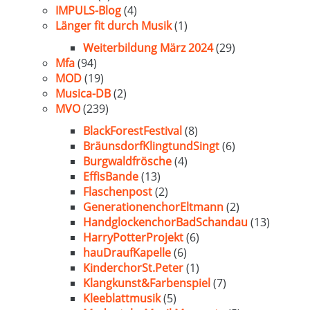
IMPULS-Blog
(4)
Länger fit durch Musik
(1)
Weiterbildung März 2024
(29)
Mfa
(94)
MOD
(19)
Musica-DB
(2)
MVO
(239)
BlackForestFestival
(8)
BräunsdorfKlingtundSingt
(6)
Burgwaldfrösche
(4)
EffisBande
(13)
Flaschenpost
(2)
GenerationenchorEltmann
(2)
HandglockenchorBadSchandau
(13)
HarryPotterProjekt
(6)
hauDraufKapelle
(6)
KinderchorSt.Peter
(1)
Klangkunst&Farbenspiel
(7)
Kleeblattmusik
(5)