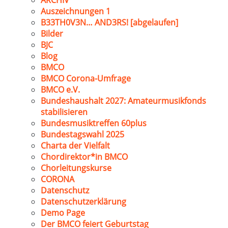
ARCHIV
Auszeichnungen 1
B33TH0V3N… AND3RS! [abgelaufen]
Bilder
BJC
Blog
BMCO
BMCO Corona-Umfrage
BMCO e.V.
Bundeshaushalt 2027: Amateurmusikfonds
stabilisieren
Bundesmusiktreffen 60plus
Bundestagswahl 2025
Charta der Vielfalt
Chordirektor*in BMCO
Chorleitungskurse
CORONA
Datenschutz
Datenschutzerklärung
Demo Page
Der BMCO feiert Geburtstag