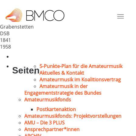
Liederkranz Grabenstetten
Deutschland
Toggle
72582
navigat
Grabenstetten
DSB
1841
1958
5-Punkte-Plan für die Amateurmusik
Seiten
Aktuelles & Kontakt
Amateurmusik im Koalitionsvertrag
Amateurmusik in der
Engagementstrategie des Bundes
Amateurmusikfonds
Postkartenaktion
Amateurmusikfonds: Projektvorstellungen
AMU – Die 3 PLUS
Ansprechpartner*innen