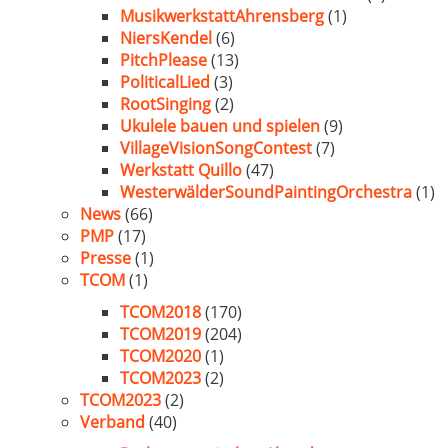
MusikwerkstattAhrensberg
(1)
NiersKendel
(6)
PitchPlease
(13)
PoliticalLied
(3)
RootSinging
(2)
Ukulele bauen und spielen
(9)
VillageVisionSongContest
(7)
Werkstatt Quillo
(47)
WesterwälderSoundPaintingOrchestra
(1)
News
(66)
PMP
(17)
Presse
(1)
TCOM
(1)
TCOM2018
(170)
TCOM2019
(204)
TCOM2020
(1)
TCOM2023
(2)
TCOM2023
(2)
Verband
(40)