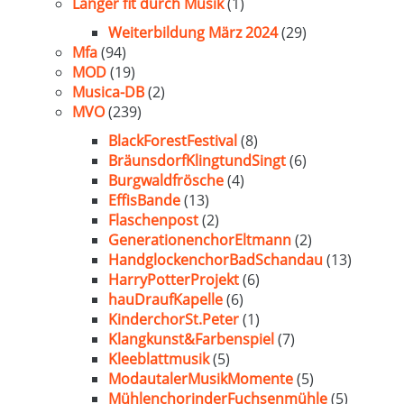
Länger fit durch Musik
(1)
Weiterbildung März 2024
(29)
Mfa
(94)
MOD
(19)
Musica-DB
(2)
MVO
(239)
BlackForestFestival
(8)
BräunsdorfKlingtundSingt
(6)
Burgwaldfrösche
(4)
EffisBande
(13)
Flaschenpost
(2)
GenerationenchorEltmann
(2)
HandglockenchorBadSchandau
(13)
HarryPotterProjekt
(6)
hauDraufKapelle
(6)
KinderchorSt.Peter
(1)
Klangkunst&Farbenspiel
(7)
Kleeblattmusik
(5)
ModautalerMusikMomente
(5)
MühlenchorinderFuchsenmühle
(5)