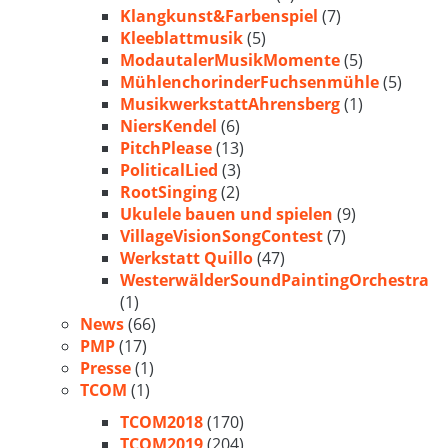
Klangkunst&Farbenspiel
(7)
Kleeblattmusik
(5)
ModautalerMusikMomente
(5)
MühlenchorinderFuchsenmühle
(5)
MusikwerkstattAhrensberg
(1)
NiersKendel
(6)
PitchPlease
(13)
PoliticalLied
(3)
RootSinging
(2)
Ukulele bauen und spielen
(9)
VillageVisionSongContest
(7)
Werkstatt Quillo
(47)
WesterwälderSoundPaintingOrchestra
(1)
News
(66)
PMP
(17)
Presse
(1)
TCOM
(1)
TCOM2018
(170)
TCOM2019
(204)