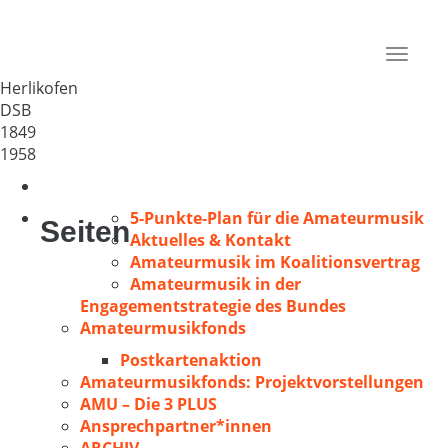
Liederkranz 1850 Herlikofen
Deutschland
Toggle
73527
navigat
Herlikofen
DSB
1849
1958
5-Punkte-Plan für die Amateurmusik
Seiten
Aktuelles & Kontakt
Amateurmusik im Koalitionsvertrag
Amateurmusik in der
Engagementstrategie des Bundes
Amateurmusikfonds
Postkartenaktion
Amateurmusikfonds: Projektvorstellungen
AMU – Die 3 PLUS
Ansprechpartner*innen