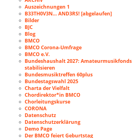
ARCHIV
Auszeichnungen 1
B33TH0V3N… AND3RS! [abgelaufen]
Bilder
BJC
Blog
BMCO
BMCO Corona-Umfrage
BMCO e.V.
Bundeshaushalt 2027: Amateurmusikfonds
stabilisieren
Bundesmusiktreffen 60plus
Bundestagswahl 2025
Charta der Vielfalt
Chordirektor*in BMCO
Chorleitungskurse
CORONA
Datenschutz
Datenschutzerklärung
Demo Page
Der BMCO feiert Geburtstag