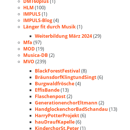
DMT60plus
(1)
HLM
(100)
IMPULS
(1)
IMPULS-Blog
(4)
Länger fit durch Musik
(1)
Weiterbildung März 2024
(29)
Mfa
(97)
MOD
(19)
Musica-DB
(2)
MVO
(239)
BlackForestFestival
(8)
BräunsdorfKlingtundSingt
(6)
Burgwaldfrösche
(4)
EffisBande
(13)
Flaschenpost
(2)
GenerationenchorEltmann
(2)
HandglockenchorBadSchandau
(13)
HarryPotterProjekt
(6)
hauDraufKapelle
(6)
KinderchorSt.Peter
(1)