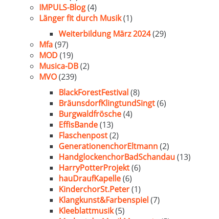
IMPULS-Blog
(4)
Länger fit durch Musik
(1)
Weiterbildung März 2024
(29)
Mfa
(97)
MOD
(19)
Musica-DB
(2)
MVO
(239)
BlackForestFestival
(8)
BräunsdorfKlingtundSingt
(6)
Burgwaldfrösche
(4)
EffisBande
(13)
Flaschenpost
(2)
GenerationenchorEltmann
(2)
HandglockenchorBadSchandau
(13)
HarryPotterProjekt
(6)
hauDraufKapelle
(6)
KinderchorSt.Peter
(1)
Klangkunst&Farbenspiel
(7)
Kleeblattmusik
(5)