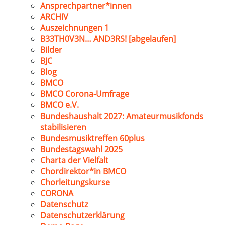
Ansprechpartner*innen
ARCHIV
Auszeichnungen 1
B33TH0V3N… AND3RS! [abgelaufen]
Bilder
BJC
Blog
BMCO
BMCO Corona-Umfrage
BMCO e.V.
Bundeshaushalt 2027: Amateurmusikfonds
stabilisieren
Bundesmusiktreffen 60plus
Bundestagswahl 2025
Charta der Vielfalt
Chordirektor*in BMCO
Chorleitungskurse
CORONA
Datenschutz
Datenschutzerklärung