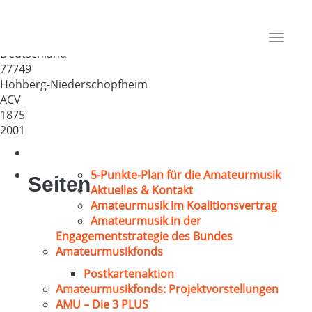
Kirchenchor St. Brigitta
Niederschopfheim
Toggle
Deutschland
navigat
77749
Hohberg-Niederschopfheim
ACV
1875
2001
5-Punkte-Plan für die Amateurmusik
Seiten
Aktuelles & Kontakt
Amateurmusik im Koalitionsvertrag
Amateurmusik in der
Engagementstrategie des Bundes
Amateurmusikfonds
Postkartenaktion
Amateurmusikfonds: Projektvorstellungen
AMU – Die 3 PLUS