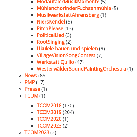
ModautalerMusikMomente
(5)
MühlenchorinderFuchsenmühle
(5)
MusikwerkstattAhrensberg
(1)
NiersKendel
(6)
PitchPlease
(13)
PoliticalLied
(3)
RootSinging
(2)
Ukulele bauen und spielen
(9)
VillageVisionSongContest
(7)
Werkstatt Quillo
(47)
WesterwälderSoundPaintingOrchestra
(1)
News
(66)
PMP
(17)
Presse
(1)
TCOM
(1)
TCOM2018
(170)
TCOM2019
(204)
TCOM2020
(1)
TCOM2023
(2)
TCOM2023
(2)