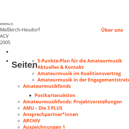
Kirchenchor Heudorf
Deutschland
88605
Meßkirch-Heudorf
Über uns
ACV
2005
5-Punkte-Plan für die Amateurmusik
Seiten
Aktuelles & Kontakt
Amateurmusik im Koalitionsvertrag
Amateurmusik in der Engagementstrate
Amateurmusikfonds
Postkartenaktion
Amateurmusikfonds: Projektvorstellungen
AMU – Die 3 PLUS
Ansprechpartner*innen
ARCHIV
Auszeichnungen 1