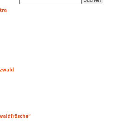
nach:
tra
rzwald
waldfrösche“