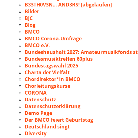
B33TH0V3N… AND3RS! [abgelaufen]
Bilder
BJC
Blog
BMCO
BMCO Corona-Umfrage
BMCO e.V.
Bundeshaushalt 2027: Amateurmusikfonds sta
Bundesmusiktreffen 60plus
Bundestagswahl 2025
Charta der Vielfalt
Chordirektor*in BMCO
Chorleitungskurse
CORONA
Datenschutz
Datenschutzerklärung
Demo Page
Der BMCO feiert Geburtstag
Deutschland singt
Diversity