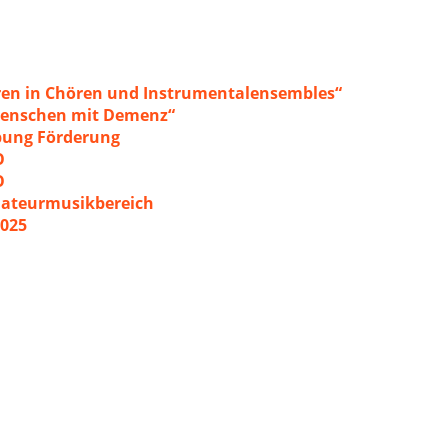
ren in Chören und Instrumentalensembles“
 Menschen mit Demenz“
ibung Förderung
O
O
mateurmusikbereich
2025