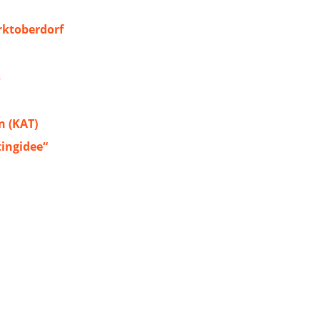
ktoberdorf
s
 (KAT)
tingidee“