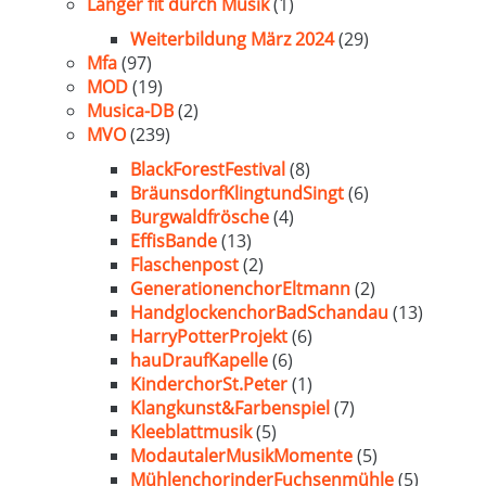
Länger fit durch Musik
(1)
Weiterbildung März 2024
(29)
Mfa
(97)
MOD
(19)
Musica-DB
(2)
MVO
(239)
BlackForestFestival
(8)
BräunsdorfKlingtundSingt
(6)
Burgwaldfrösche
(4)
EffisBande
(13)
Flaschenpost
(2)
GenerationenchorEltmann
(2)
HandglockenchorBadSchandau
(13)
HarryPotterProjekt
(6)
hauDraufKapelle
(6)
KinderchorSt.Peter
(1)
Klangkunst&Farbenspiel
(7)
Kleeblattmusik
(5)
ModautalerMusikMomente
(5)
MühlenchorinderFuchsenmühle
(5)