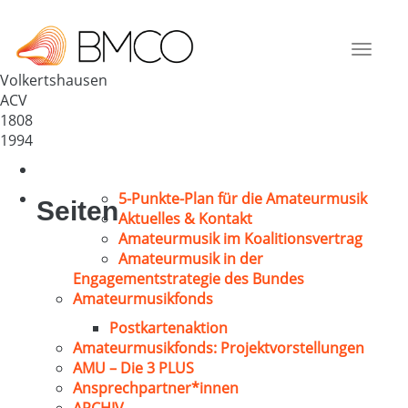
Kath. Kirchenchor St. Verena
Deutschland
Toggle
78269
navigat
Volkertshausen
ACV
1808
1994
5-Punkte-Plan für die Amateurmusik
Seiten
Aktuelles & Kontakt
Amateurmusik im Koalitionsvertrag
Amateurmusik in der
Engagementstrategie des Bundes
Amateurmusikfonds
Postkartenaktion
Amateurmusikfonds: Projektvorstellungen
AMU – Die 3 PLUS
Ansprechpartner*innen