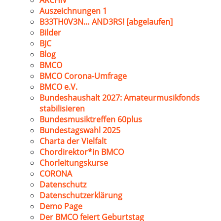
ARCHIV
Auszeichnungen 1
B33TH0V3N… AND3RS! [abgelaufen]
Bilder
BJC
Blog
BMCO
BMCO Corona-Umfrage
BMCO e.V.
Bundeshaushalt 2027: Amateurmusikfonds
stabilisieren
Bundesmusiktreffen 60plus
Bundestagswahl 2025
Charta der Vielfalt
Chordirektor*in BMCO
Chorleitungskurse
CORONA
Datenschutz
Datenschutzerklärung
Demo Page
Der BMCO feiert Geburtstag