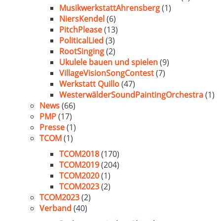
MusikwerkstattAhrensberg
(1)
NiersKendel
(6)
PitchPlease
(13)
PoliticalLied
(3)
RootSinging
(2)
Ukulele bauen und spielen
(9)
VillageVisionSongContest
(7)
Werkstatt Quillo
(47)
WesterwälderSoundPaintingOrchestra
(1)
News
(66)
PMP
(17)
Presse
(1)
TCOM
(1)
TCOM2018
(170)
TCOM2019
(204)
TCOM2020
(1)
TCOM2023
(2)
TCOM2023
(2)
Verband
(40)