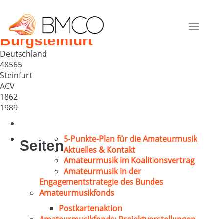
Kath. Kirchenchor St.
Johannes- Nepmuk
Toggle
Burgsteinfurt
navigat
Deutschland
48565
Steinfurt
ACV
1862
1989
5-Punkte-Plan für die Amateurmusik
Seiten
Aktuelles & Kontakt
Amateurmusik im Koalitionsvertrag
Amateurmusik in der
Engagementstrategie des Bundes
Amateurmusikfonds
Postkartenaktion