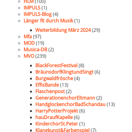
HLM
(100)
IMPULS
(1)
IMPULS-Blog
(4)
Länger fit durch Musik
(1)
Weiterbildung März 2024
(29)
Mfa
(97)
MOD
(19)
Musica-DB
(2)
MVO
(239)
BlackForestFestival
(8)
BräunsdorfKlingtundSingt
(6)
Burgwaldfrösche
(4)
EffisBande
(13)
Flaschenpost
(2)
GenerationenchorEltmann
(2)
HandglockenchorBadSchandau
(13)
HarryPotterProjekt
(6)
hauDraufKapelle
(6)
KinderchorSt.Peter
(1)
Klangkunst&Farbenspiel
(7)