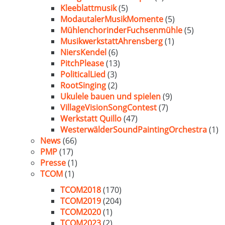
Kleeblattmusik
(5)
ModautalerMusikMomente
(5)
MühlenchorinderFuchsenmühle
(5)
MusikwerkstattAhrensberg
(1)
NiersKendel
(6)
PitchPlease
(13)
PoliticalLied
(3)
RootSinging
(2)
Ukulele bauen und spielen
(9)
VillageVisionSongContest
(7)
Werkstatt Quillo
(47)
WesterwälderSoundPaintingOrchestra
(1)
News
(66)
PMP
(17)
Presse
(1)
TCOM
(1)
TCOM2018
(170)
TCOM2019
(204)
TCOM2020
(1)
TCOM2023
(2)