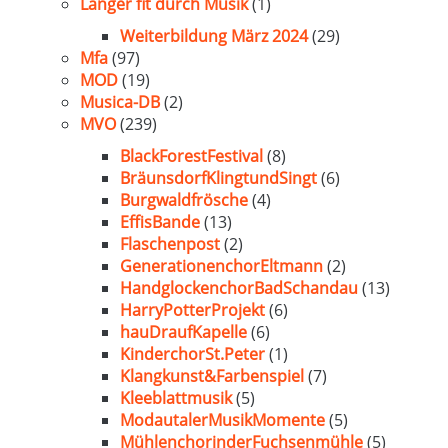
Länger fit durch Musik
(1)
Weiterbildung März 2024
(29)
Mfa
(97)
MOD
(19)
Musica-DB
(2)
MVO
(239)
BlackForestFestival
(8)
BräunsdorfKlingtundSingt
(6)
Burgwaldfrösche
(4)
EffisBande
(13)
Flaschenpost
(2)
GenerationenchorEltmann
(2)
HandglockenchorBadSchandau
(13)
HarryPotterProjekt
(6)
hauDraufKapelle
(6)
KinderchorSt.Peter
(1)
Klangkunst&Farbenspiel
(7)
Kleeblattmusik
(5)
ModautalerMusikMomente
(5)
MühlenchorinderFuchsenmühle
(5)