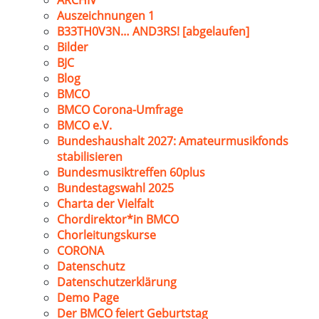
ARCHIV
Auszeichnungen 1
B33TH0V3N… AND3RS! [abgelaufen]
Bilder
BJC
Blog
BMCO
BMCO Corona-Umfrage
BMCO e.V.
Bundeshaushalt 2027: Amateurmusikfonds
stabilisieren
Bundesmusiktreffen 60plus
Bundestagswahl 2025
Charta der Vielfalt
Chordirektor*in BMCO
Chorleitungskurse
CORONA
Datenschutz
Datenschutzerklärung
Demo Page
Der BMCO feiert Geburtstag