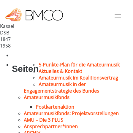
Kasseler Zelterchor 1847
Deutschland
Toggle
34117
navigat
Kassel
DSB
1847
1958
5-Punkte-Plan für die Amateurmusik
Seiten
Aktuelles & Kontakt
Amateurmusik im Koalitionsvertrag
Amateurmusik in der
Engagementstrategie des Bundes
Amateurmusikfonds
Postkartenaktion
Amateurmusikfonds: Projektvorstellungen
AMU – Die 3 PLUS
Ansprechpartner*innen