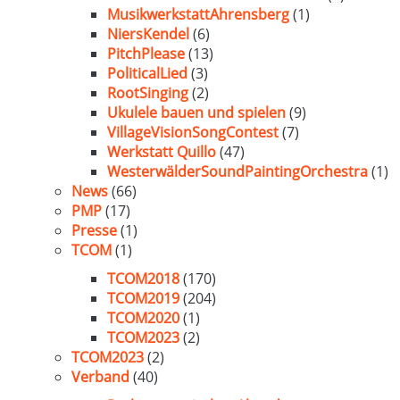
MusikwerkstattAhrensberg
(1)
NiersKendel
(6)
PitchPlease
(13)
PoliticalLied
(3)
RootSinging
(2)
Ukulele bauen und spielen
(9)
VillageVisionSongContest
(7)
Werkstatt Quillo
(47)
WesterwälderSoundPaintingOrchestra
(1)
News
(66)
PMP
(17)
Presse
(1)
TCOM
(1)
TCOM2018
(170)
TCOM2019
(204)
TCOM2020
(1)
TCOM2023
(2)
TCOM2023
(2)
Verband
(40)