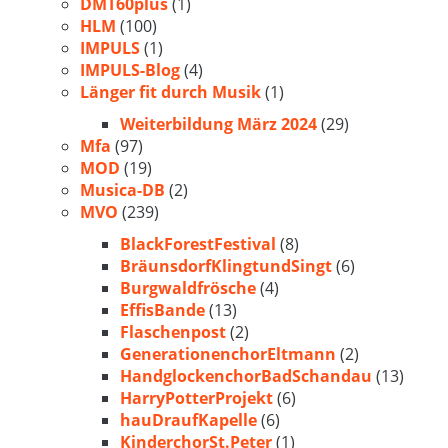
DMT60plus
(1)
HLM
(100)
IMPULS
(1)
IMPULS-Blog
(4)
Länger fit durch Musik
(1)
Weiterbildung März 2024
(29)
Mfa
(97)
MOD
(19)
Musica-DB
(2)
MVO
(239)
BlackForestFestival
(8)
BräunsdorfKlingtundSingt
(6)
Burgwaldfrösche
(4)
EffisBande
(13)
Flaschenpost
(2)
GenerationenchorEltmann
(2)
HandglockenchorBadSchandau
(13)
HarryPotterProjekt
(6)
hauDraufKapelle
(6)
KinderchorSt.Peter
(1)