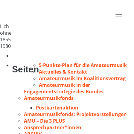
„Harmonie“ Birklar
Deutschland
Toggle
35423
navigat
Lich
ohne
1855
1980
5-Punkte-Plan für die Amateurmusik
Seiten
Aktuelles & Kontakt
Amateurmusik im Koalitionsvertrag
Amateurmusik in der
Engagementstrategie des Bundes
Amateurmusikfonds
Postkartenaktion
Amateurmusikfonds: Projektvorstellungen
AMU – Die 3 PLUS
Ansprechpartner*innen