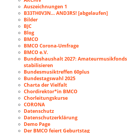
ARCHIV
Auszeichnungen 1
B33TH0V3N… AND3RS! [abgelaufen]
Bilder
BJC
Blog
BMCO
BMCO Corona-Umfrage
BMCO e.V.
Bundeshaushalt 2027: Amateurmusikfonds
stabilisieren
Bundesmusiktreffen 60plus
Bundestagswahl 2025
Charta der Vielfalt
Chordirektor*in BMCO
Chorleitungskurse
CORONA
Datenschutz
Datenschutzerklärung
Demo Page
Der BMCO feiert Geburtstag