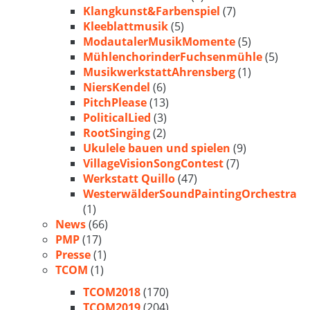
Klangkunst&Farbenspiel
(7)
Kleeblattmusik
(5)
ModautalerMusikMomente
(5)
MühlenchorinderFuchsenmühle
(5)
MusikwerkstattAhrensberg
(1)
NiersKendel
(6)
PitchPlease
(13)
PoliticalLied
(3)
RootSinging
(2)
Ukulele bauen und spielen
(9)
VillageVisionSongContest
(7)
Werkstatt Quillo
(47)
WesterwälderSoundPaintingOrchestra
(1)
News
(66)
PMP
(17)
Presse
(1)
TCOM
(1)
TCOM2018
(170)
TCOM2019
(204)