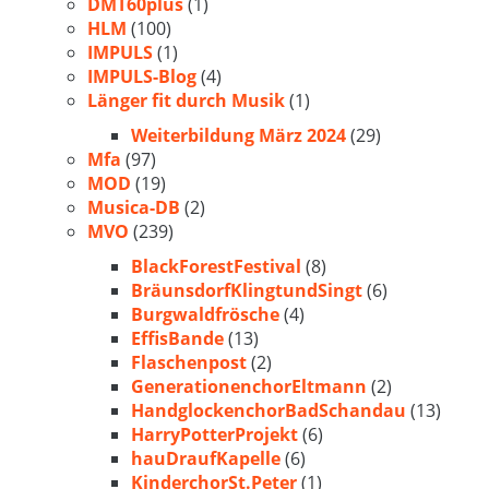
DMT60plus
(1)
HLM
(100)
IMPULS
(1)
IMPULS-Blog
(4)
Länger fit durch Musik
(1)
Weiterbildung März 2024
(29)
Mfa
(97)
MOD
(19)
Musica-DB
(2)
MVO
(239)
BlackForestFestival
(8)
BräunsdorfKlingtundSingt
(6)
Burgwaldfrösche
(4)
EffisBande
(13)
Flaschenpost
(2)
GenerationenchorEltmann
(2)
HandglockenchorBadSchandau
(13)
HarryPotterProjekt
(6)
hauDraufKapelle
(6)
KinderchorSt.Peter
(1)