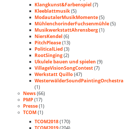
Klangkunst&Farbenspiel
(7)
Kleeblattmusik
(5)
ModautalerMusikMomente
(5)
MühlenchorinderFuchsenmühle
(5)
MusikwerkstattAhrensberg
(1)
NiersKendel
(6)
PitchPlease
(13)
PoliticalLied
(3)
RootSinging
(2)
Ukulele bauen und spielen
(9)
VillageVisionSongContest
(7)
Werkstatt Quillo
(47)
WesterwälderSoundPaintingOrchestra
(1)
News
(66)
PMP
(17)
Presse
(1)
TCOM
(1)
TCOM2018
(170)
TCOM2019
(204)