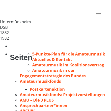
GV Untermünkheim e.V.
Deutschland
Toggle
74547
navigat
Untermünkheim
DSB
1882
1982
5-Punkte-Plan für die Amateurmusik
Seiten
Aktuelles & Kontakt
Amateurmusik im Koalitionsvertrag
Amateurmusik in der
Engagementstrategie des Bundes
Amateurmusikfonds
Postkartenaktion
Amateurmusikfonds: Projektvorstellungen
AMU – Die 3 PLUS
Ansprechpartner*innen