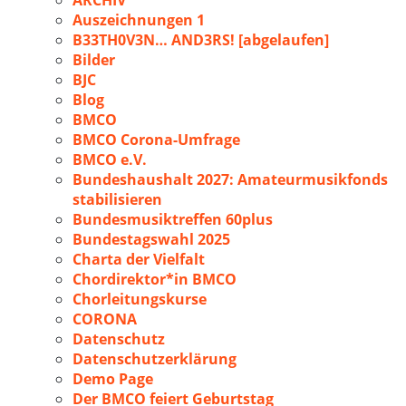
ARCHIV
Auszeichnungen 1
B33TH0V3N… AND3RS! [abgelaufen]
Bilder
BJC
Blog
BMCO
BMCO Corona-Umfrage
BMCO e.V.
Bundeshaushalt 2027: Amateurmusikfonds
stabilisieren
Bundesmusiktreffen 60plus
Bundestagswahl 2025
Charta der Vielfalt
Chordirektor*in BMCO
Chorleitungskurse
CORONA
Datenschutz
Datenschutzerklärung
Demo Page
Der BMCO feiert Geburtstag