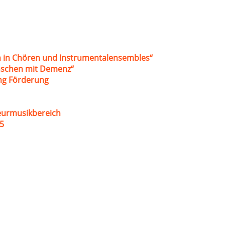
 in Chören und Instrumentalensembles“
nschen mit Demenz“
ung Förderung
eurmusikbereich
5