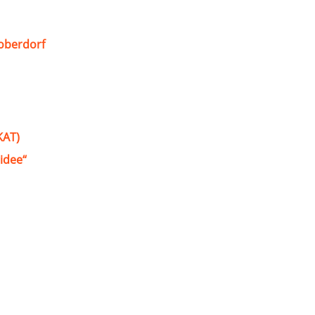
oberdorf
KAT)
idee“