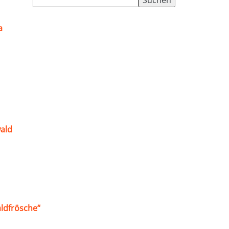
nach:
a
ald
ldfrösche“