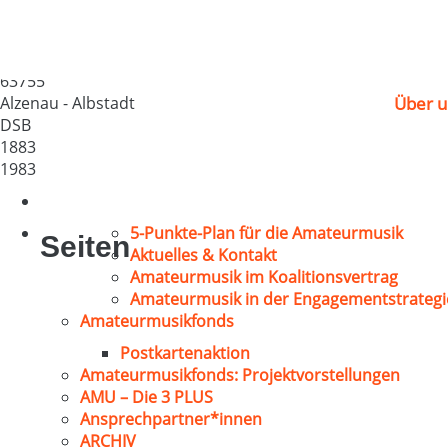
GV „Tonblüte“
Deutschland
63755
Alzenau - Albstadt
Über u
DSB
1883
1983
5-Punkte-Plan für die Amateurmusik
Seiten
Aktuelles & Kontakt
Amateurmusik im Koalitionsvertrag
Amateurmusik in der Engagementstrategi
Amateurmusikfonds
Postkartenaktion
Amateurmusikfonds: Projektvorstellungen
AMU – Die 3 PLUS
Ansprechpartner*innen
ARCHIV