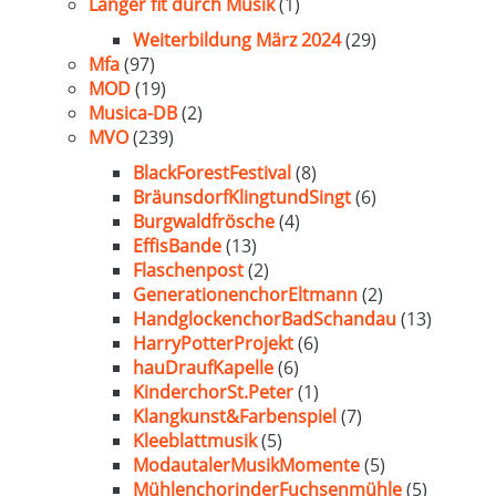
Länger fit durch Musik
(1)
Weiterbildung März 2024
(29)
Mfa
(97)
MOD
(19)
Musica-DB
(2)
MVO
(239)
BlackForestFestival
(8)
BräunsdorfKlingtundSingt
(6)
Burgwaldfrösche
(4)
EffisBande
(13)
Flaschenpost
(2)
GenerationenchorEltmann
(2)
HandglockenchorBadSchandau
(13)
HarryPotterProjekt
(6)
hauDraufKapelle
(6)
KinderchorSt.Peter
(1)
Klangkunst&Farbenspiel
(7)
Kleeblattmusik
(5)
ModautalerMusikMomente
(5)
MühlenchorinderFuchsenmühle
(5)