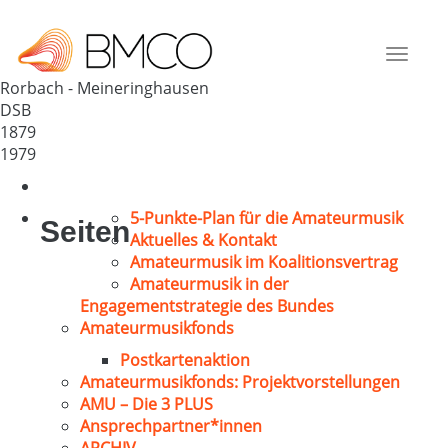
GV Meineringhausen
Deutschland
Toggle
34497
navigat
Rorbach - Meineringhausen
DSB
1879
1979
5-Punkte-Plan für die Amateurmusik
Seiten
Aktuelles & Kontakt
Amateurmusik im Koalitionsvertrag
Amateurmusik in der
Engagementstrategie des Bundes
Amateurmusikfonds
Postkartenaktion
Amateurmusikfonds: Projektvorstellungen
AMU – Die 3 PLUS
Ansprechpartner*innen