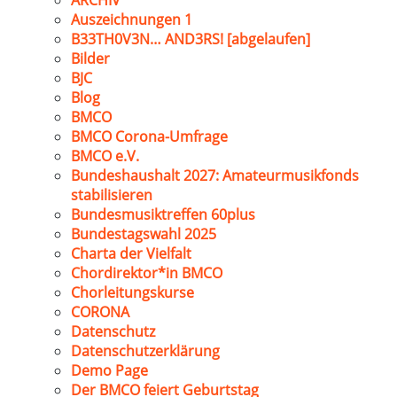
ARCHIV
Auszeichnungen 1
B33TH0V3N… AND3RS! [abgelaufen]
Bilder
BJC
Blog
BMCO
BMCO Corona-Umfrage
BMCO e.V.
Bundeshaushalt 2027: Amateurmusikfonds
stabilisieren
Bundesmusiktreffen 60plus
Bundestagswahl 2025
Charta der Vielfalt
Chordirektor*in BMCO
Chorleitungskurse
CORONA
Datenschutz
Datenschutzerklärung
Demo Page
Der BMCO feiert Geburtstag