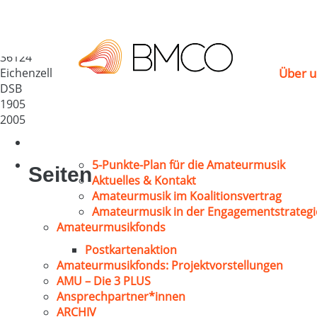
GV „Liederkranz“ Kerz
Deutschland
36124
Eichenzell
Über u
DSB
1905
2005
5-Punkte-Plan für die Amateurmusik
Seiten
Aktuelles & Kontakt
Amateurmusik im Koalitionsvertrag
Amateurmusik in der Engagementstrategi
Amateurmusikfonds
Postkartenaktion
Amateurmusikfonds: Projektvorstellungen
AMU – Die 3 PLUS
Ansprechpartner*innen
ARCHIV