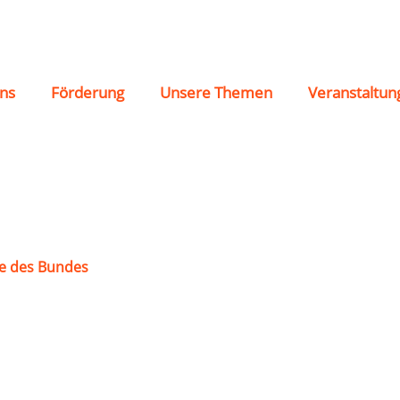
ell 1905 e.V.
ns
Förderung
Unsere Themen
Veranstaltun
e des Bundes