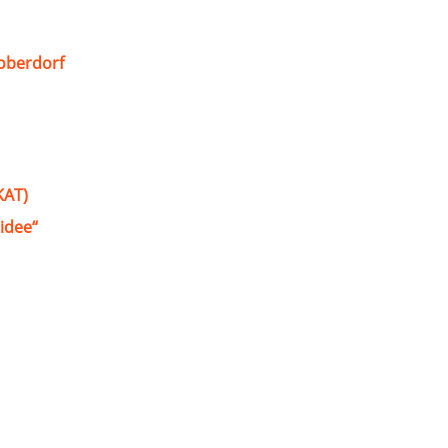
oberdorf
KAT)
idee“