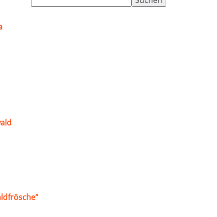
nach:
a
ald
ldfrösche“