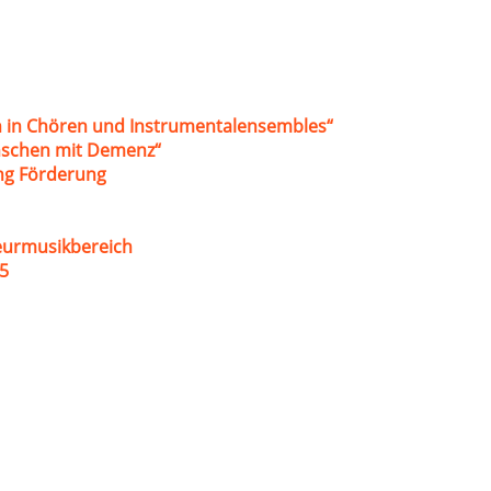
 in Chören und Instrumentalensembles“
nschen mit Demenz“
ung Förderung
eurmusikbereich
5