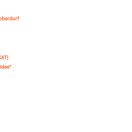
oberdorf
KAT)
idee“