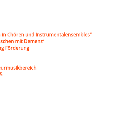
 in Chören und Instrumentalensembles“
nschen mit Demenz“
ung Förderung
eurmusikbereich
5