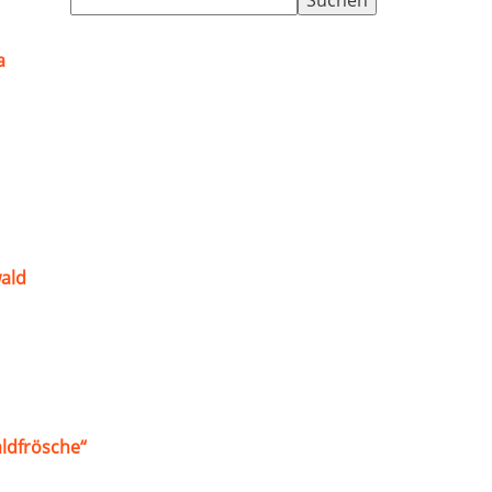
nach:
a
ald
ldfrösche“