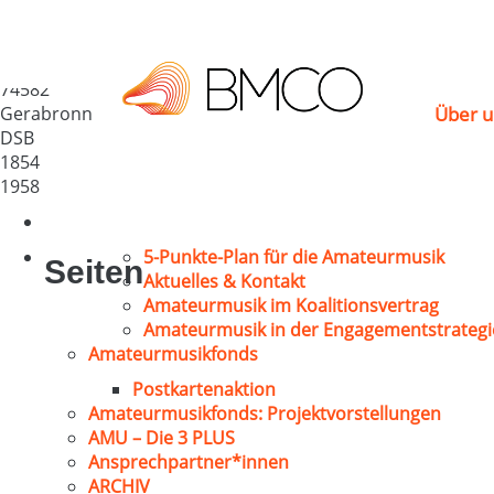
GV Liederkranz Gera
Deutschland
74582
Gerabronn
Über u
DSB
1854
1958
5-Punkte-Plan für die Amateurmusik
Seiten
Aktuelles & Kontakt
Amateurmusik im Koalitionsvertrag
Amateurmusik in der Engagementstrategi
Amateurmusikfonds
Postkartenaktion
Amateurmusikfonds: Projektvorstellungen
AMU – Die 3 PLUS
Ansprechpartner*innen
ARCHIV