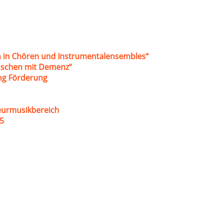
 in Chören und Instrumentalensembles“
nschen mit Demenz“
ung Förderung
eurmusikbereich
5