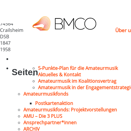
GV Harmonia Crailshe
Deutschland
74564
Crailsheim
Über u
DSB
1847
1958
5-Punkte-Plan für die Amateurmusik
Seiten
Aktuelles & Kontakt
Amateurmusik im Koalitionsvertrag
Amateurmusik in der Engagementstrategi
Amateurmusikfonds
Postkartenaktion
Amateurmusikfonds: Projektvorstellungen
AMU – Die 3 PLUS
Ansprechpartner*innen
ARCHIV