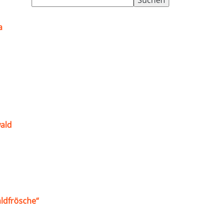
nach:
a
ald
ldfrösche“