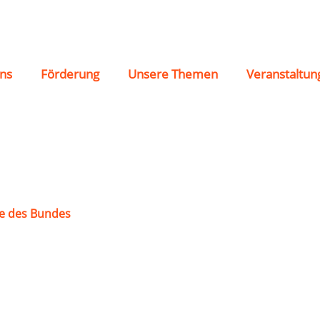
im e.V.
ns
Förderung
Unsere Themen
Veranstaltun
e des Bundes