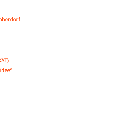
oberdorf
KAT)
idee“