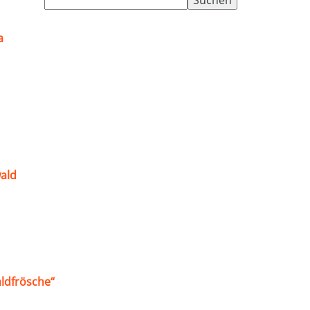
nach:
a
ald
ldfrösche“