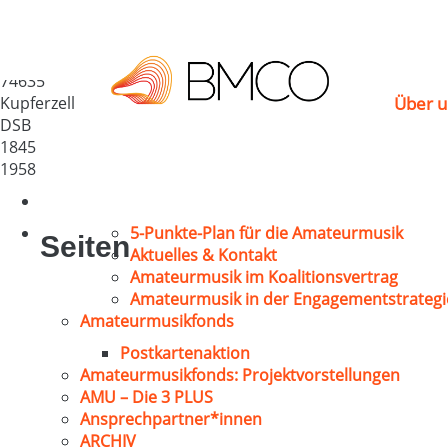
GV „Frohsinn 1845″ K
Deutschland
74635
Kupferzell
Über u
DSB
1845
1958
5-Punkte-Plan für die Amateurmusik
Seiten
Aktuelles & Kontakt
Amateurmusik im Koalitionsvertrag
Amateurmusik in der Engagementstrategi
Amateurmusikfonds
Postkartenaktion
Amateurmusikfonds: Projektvorstellungen
AMU – Die 3 PLUS
Ansprechpartner*innen
ARCHIV