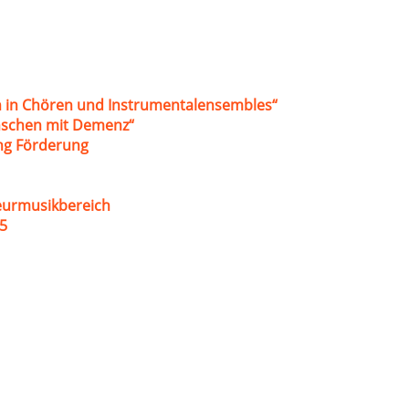
 in Chören und Instrumentalensembles“
nschen mit Demenz“
ung Förderung
eurmusikbereich
5