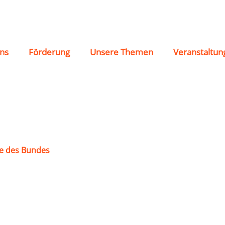
upferzell“
ns
Förderung
Unsere Themen
Veranstaltun
e des Bundes