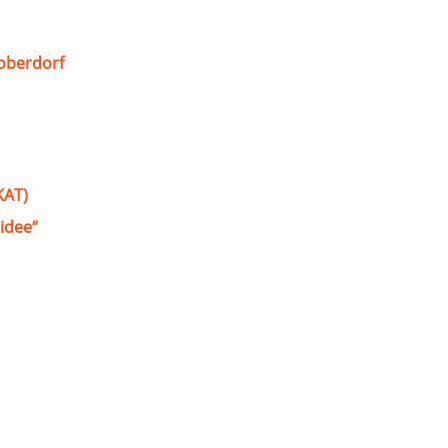
oberdorf
KAT)
idee“