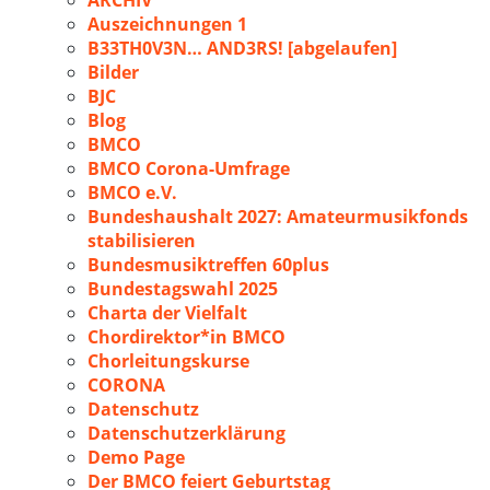
ARCHIV
Auszeichnungen 1
B33TH0V3N… AND3RS! [abgelaufen]
Bilder
BJC
Blog
BMCO
BMCO Corona-Umfrage
BMCO e.V.
Bundeshaushalt 2027: Amateurmusikfonds
stabilisieren
Bundesmusiktreffen 60plus
Bundestagswahl 2025
Charta der Vielfalt
Chordirektor*in BMCO
Chorleitungskurse
CORONA
Datenschutz
Datenschutzerklärung
Demo Page
Der BMCO feiert Geburtstag