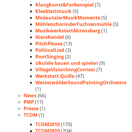
Klangkunst&Farbenspiel
(7)
Kleeblattmusik
(5)
ModautalerMusikMomente
(5)
MühlenchorinderFuchsenmühle
(5)
MusikwerkstattAhrensberg
(1)
NiersKendel
(6)
PitchPlease
(13)
PoliticalLied
(3)
RootSinging
(2)
Ukulele bauen und spielen
(9)
VillageVisionSongContest
(7)
Werkstatt Quillo
(47)
WesterwälderSoundPaintingOrchestra
(1)
News
(66)
PMP
(17)
Presse
(1)
TCOM
(1)
TCOM2018
(170)
TCOM2019
(204)