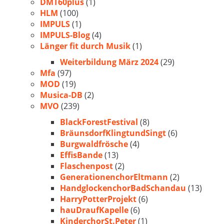
DMT60plus
(1)
HLM
(100)
IMPULS
(1)
IMPULS-Blog
(4)
Länger fit durch Musik
(1)
Weiterbildung März 2024
(29)
Mfa
(97)
MOD
(19)
Musica-DB
(2)
MVO
(239)
BlackForestFestival
(8)
BräunsdorfKlingtundSingt
(6)
Burgwaldfrösche
(4)
EffisBande
(13)
Flaschenpost
(2)
GenerationenchorEltmann
(2)
HandglockenchorBadSchandau
(13)
HarryPotterProjekt
(6)
hauDraufKapelle
(6)
KinderchorSt.Peter
(1)