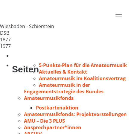
GV „Eintracht“ 1877
Deutschland
Toggle
65201
navigat
Wiesbaden - Schierstein
DSB
1877
1977
5-Punkte-Plan für die Amateurmusik
Seiten
Aktuelles & Kontakt
Amateurmusik im Koalitionsvertrag
Amateurmusik in der
Engagementstrategie des Bundes
Amateurmusikfonds
Postkartenaktion
Amateurmusikfonds: Projektvorstellungen
AMU – Die 3 PLUS
Ansprechpartner*innen