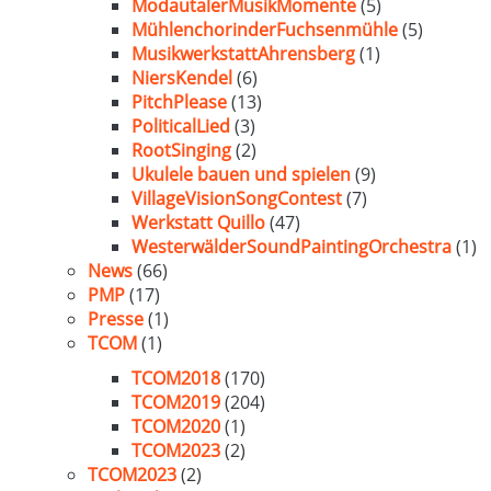
ModautalerMusikMomente
(5)
MühlenchorinderFuchsenmühle
(5)
MusikwerkstattAhrensberg
(1)
NiersKendel
(6)
PitchPlease
(13)
PoliticalLied
(3)
RootSinging
(2)
Ukulele bauen und spielen
(9)
VillageVisionSongContest
(7)
Werkstatt Quillo
(47)
WesterwälderSoundPaintingOrchestra
(1)
News
(66)
PMP
(17)
Presse
(1)
TCOM
(1)
TCOM2018
(170)
TCOM2019
(204)
TCOM2020
(1)
TCOM2023
(2)
TCOM2023
(2)