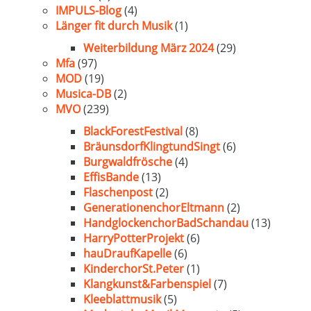
IMPULS-Blog
(4)
Länger fit durch Musik
(1)
Weiterbildung März 2024
(29)
Mfa
(97)
MOD
(19)
Musica-DB
(2)
MVO
(239)
BlackForestFestival
(8)
BräunsdorfKlingtundSingt
(6)
Burgwaldfrösche
(4)
EffisBande
(13)
Flaschenpost
(2)
GenerationenchorEltmann
(2)
HandglockenchorBadSchandau
(13)
HarryPotterProjekt
(6)
hauDraufKapelle
(6)
KinderchorSt.Peter
(1)
Klangkunst&Farbenspiel
(7)
Kleeblattmusik
(5)