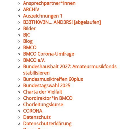
Ansprechpartner*innen
ARCHIV
Auszeichnungen 1
B33TH0V3N… AND3RS! [abgelaufen]
Bilder
BJC
Blog
BMCO
BMCO Corona-Umfrage
BMCO e.V.
Bundeshaushalt 2027: Amateurmusikfonds
stabilisieren
Bundesmusiktreffen 60plus
Bundestagswahl 2025
Charta der Vielfalt
Chordirektor*in BMCO
Chorleitungskurse
CORONA
Datenschutz
Datenschutzerklärung