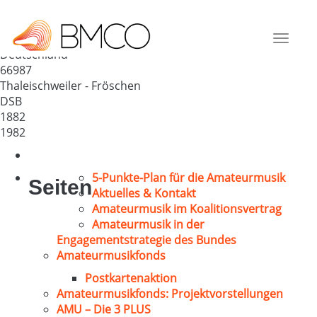
GV 1882 Thaleischweiler –
Fröschen
Toggle
Deutschland
navigat
66987
Thaleischweiler - Fröschen
DSB
1882
1982
5-Punkte-Plan für die Amateurmusik
Seiten
Aktuelles & Kontakt
Amateurmusik im Koalitionsvertrag
Amateurmusik in der
Engagementstrategie des Bundes
Amateurmusikfonds
Postkartenaktion
Amateurmusikfonds: Projektvorstellungen
AMU – Die 3 PLUS