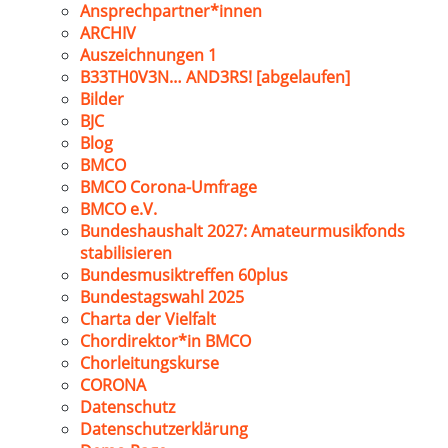
Ansprechpartner*innen
ARCHIV
Auszeichnungen 1
B33TH0V3N… AND3RS! [abgelaufen]
Bilder
BJC
Blog
BMCO
BMCO Corona-Umfrage
BMCO e.V.
Bundeshaushalt 2027: Amateurmusikfonds
stabilisieren
Bundesmusiktreffen 60plus
Bundestagswahl 2025
Charta der Vielfalt
Chordirektor*in BMCO
Chorleitungskurse
CORONA
Datenschutz
Datenschutzerklärung