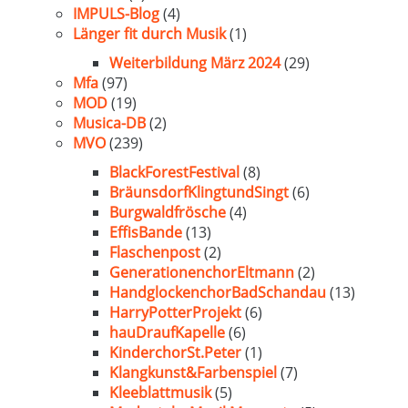
IMPULS-Blog
(4)
Länger fit durch Musik
(1)
Weiterbildung März 2024
(29)
Mfa
(97)
MOD
(19)
Musica-DB
(2)
MVO
(239)
BlackForestFestival
(8)
BräunsdorfKlingtundSingt
(6)
Burgwaldfrösche
(4)
EffisBande
(13)
Flaschenpost
(2)
GenerationenchorEltmann
(2)
HandglockenchorBadSchandau
(13)
HarryPotterProjekt
(6)
hauDraufKapelle
(6)
KinderchorSt.Peter
(1)
Klangkunst&Farbenspiel
(7)
Kleeblattmusik
(5)