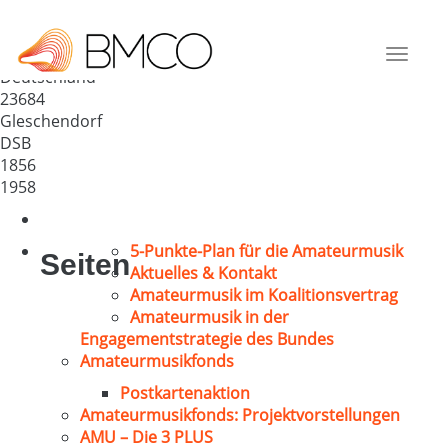
Gleschendorfer Liedertafel v.
1856
Toggle
Deutschland
navigat
23684
Gleschendorf
DSB
1856
1958
5-Punkte-Plan für die Amateurmusik
Seiten
Aktuelles & Kontakt
Amateurmusik im Koalitionsvertrag
Amateurmusik in der
Engagementstrategie des Bundes
Amateurmusikfonds
Postkartenaktion
Amateurmusikfonds: Projektvorstellungen
AMU – Die 3 PLUS