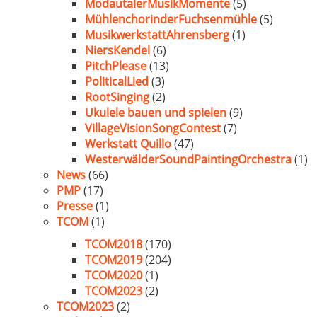
ModautalerMusikMomente
(5)
MühlenchorinderFuchsenmühle
(5)
MusikwerkstattAhrensberg
(1)
NiersKendel
(6)
PitchPlease
(13)
PoliticalLied
(3)
RootSinging
(2)
Ukulele bauen und spielen
(9)
VillageVisionSongContest
(7)
Werkstatt Quillo
(47)
WesterwälderSoundPaintingOrchestra
(1)
News
(66)
PMP
(17)
Presse
(1)
TCOM
(1)
TCOM2018
(170)
TCOM2019
(204)
TCOM2020
(1)
TCOM2023
(2)
TCOM2023
(2)