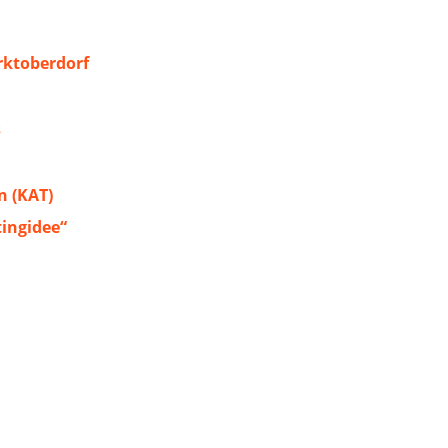
ktoberdorf
s
 (KAT)
tingidee“