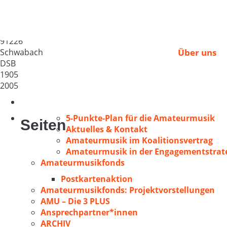
Gesangverein Wolkers
Deutschland
91226
Schwabach
Über uns
DSB
1905
2005
5-Punkte-Plan für die Amateurmusik
Seiten
Aktuelles & Kontakt
Amateurmusik im Koalitionsvertrag
Amateurmusik in der Engagementstrate
Amateurmusikfonds
Postkartenaktion
Amateurmusikfonds: Projektvorstellungen
AMU – Die 3 PLUS
Ansprechpartner*innen
ARCHIV