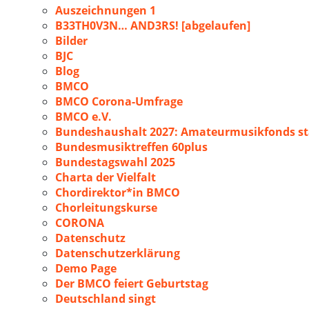
Auszeichnungen 1
B33TH0V3N… AND3RS! [abgelaufen]
Bilder
BJC
Blog
BMCO
BMCO Corona-Umfrage
BMCO e.V.
Bundeshaushalt 2027: Amateurmusikfonds sta
Bundesmusiktreffen 60plus
Bundestagswahl 2025
Charta der Vielfalt
Chordirektor*in BMCO
Chorleitungskurse
CORONA
Datenschutz
Datenschutzerklärung
Demo Page
Der BMCO feiert Geburtstag
Deutschland singt