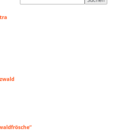
nach:
tra
rzwald
waldfrösche“