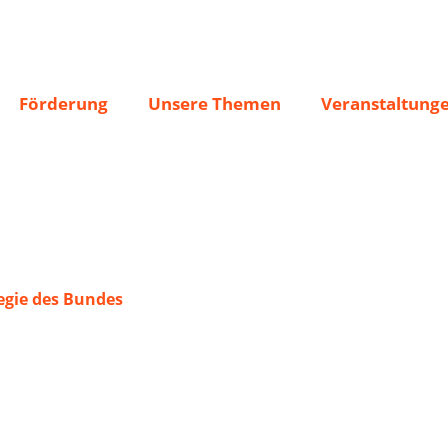
dorf 1905 e.V.
Förderung
Unsere Themen
Veranstaltung
gie des Bundes