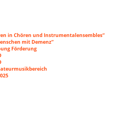
ren in Chören und Instrumentalensembles“
 Menschen mit Demenz“
ibung Förderung
O
O
mateurmusikbereich
2025