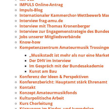
IMPULS Online-Antrag
Impuls-Blog
Internationaler Kammerchor-Wettbewerb Mar
Interview frag-amu.de
Interview mit Thomas Kronenberger
Interview zur Engagemenstrategie des Bunde
Jobs unserer Mitgliedsverbände
Know-how
Kompetenzzentrum Amateurmusik Trossingen
„Musikstadt ist mehr als nur eine Marke
Der DHV im Interview
Im Gespräch mit der Bundesakademie
Kunst am Bau
Konferenz der Ideen & Perspektiven
Konferenzbericht: Hauptamt stärk Ehrenamt
Kontakt
Konzept Amateurmusikfonds
Kulturpolitische Arbeit
Kurs Chorleitung
Kürzungen im Kinder- und Jugendplan