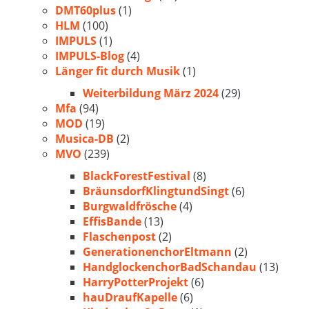
DMT60plus
(1)
HLM
(100)
IMPULS
(1)
IMPULS-Blog
(4)
Länger fit durch Musik
(1)
Weiterbildung März 2024
(29)
Mfa
(94)
MOD
(19)
Musica-DB
(2)
MVO
(239)
BlackForestFestival
(8)
BräunsdorfKlingtundSingt
(6)
Burgwaldfrösche
(4)
EffisBande
(13)
Flaschenpost
(2)
GenerationenchorEltmann
(2)
HandglockenchorBadSchandau
(13)
HarryPotterProjekt
(6)
hauDraufKapelle
(6)