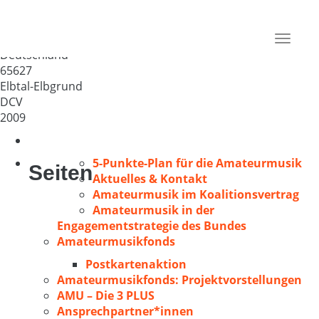
Gemischter Chor Liederkranz
Elbgrund 1864 e.V.
Toggle
Deutschland
navigat
65627
Elbtal-Elbgrund
DCV
2009
5-Punkte-Plan für die Amateurmusik
Seiten
Aktuelles & Kontakt
Amateurmusik im Koalitionsvertrag
Amateurmusik in der
Engagementstrategie des Bundes
Amateurmusikfonds
Postkartenaktion
Amateurmusikfonds: Projektvorstellungen
AMU – Die 3 PLUS
Ansprechpartner*innen