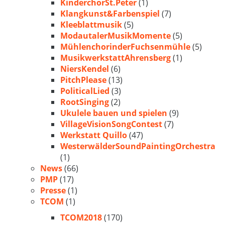
KinderchorSt.Peter
(1)
Klangkunst&Farbenspiel
(7)
Kleeblattmusik
(5)
ModautalerMusikMomente
(5)
MühlenchorinderFuchsenmühle
(5)
MusikwerkstattAhrensberg
(1)
NiersKendel
(6)
PitchPlease
(13)
PoliticalLied
(3)
RootSinging
(2)
Ukulele bauen und spielen
(9)
VillageVisionSongContest
(7)
Werkstatt Quillo
(47)
WesterwälderSoundPaintingOrchestra
(1)
News
(66)
PMP
(17)
Presse
(1)
TCOM
(1)
TCOM2018
(170)