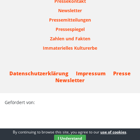
Pressekontakt
Newsletter
Pressemitteilungen
Pressespiegel
Zahlen und Fakten
Immaterielles Kulturerbe
Datenschutzerklärung
Impressum
Presse
Newsletter
Gefördert von:
By continuing to browse this site, you agree to our
use of cookies
.
© 2026 Bundesmusikverband Chor & Orchester e.V.
I Understand