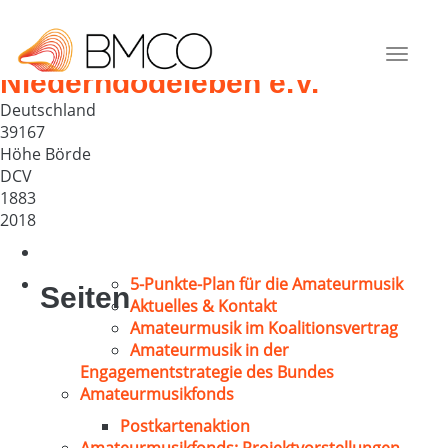
Gemischter Chor „Die
Wartbergsänger“
Toggle
Niederndodeleben e.V.
navigat
Deutschland
39167
Höhe Börde
DCV
1883
2018
5-Punkte-Plan für die Amateurmusik
Seiten
Aktuelles & Kontakt
Amateurmusik im Koalitionsvertrag
Amateurmusik in der
Engagementstrategie des Bundes
Amateurmusikfonds
Postkartenaktion