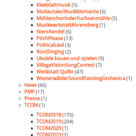
Kleeblattmusik
(5)
ModautalerMusikMomente
(5)
MühlenchorinderFuchsenmühle
(5)
MusikwerkstattAhrensberg
(1)
NiersKendel
(6)
PitchPlease
(13)
PoliticalLied
(3)
RootSinging
(2)
Ukulele bauen und spielen
(9)
VillageVisionSongContest
(7)
Werkstatt Quillo
(47)
WesterwälderSoundPaintingOrchestra
(1)
News
(66)
PMP
(17)
Presse
(1)
TCOM
(1)
TCOM2018
(170)
TCOM2019
(204)
TCOM2020
(1)
TCOM2023
(2)