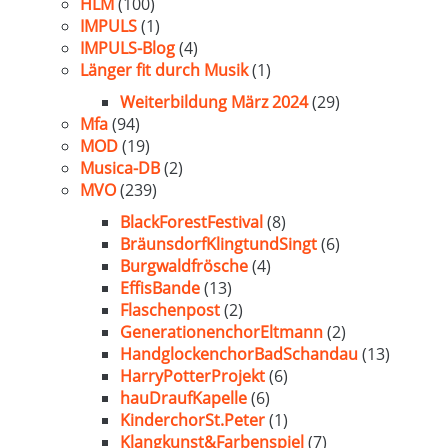
HLM
(100)
IMPULS
(1)
IMPULS-Blog
(4)
Länger fit durch Musik
(1)
Weiterbildung März 2024
(29)
Mfa
(94)
MOD
(19)
Musica-DB
(2)
MVO
(239)
BlackForestFestival
(8)
BräunsdorfKlingtundSingt
(6)
Burgwaldfrösche
(4)
EffisBande
(13)
Flaschenpost
(2)
GenerationenchorEltmann
(2)
HandglockenchorBadSchandau
(13)
HarryPotterProjekt
(6)
hauDraufKapelle
(6)
KinderchorSt.Peter
(1)
Klangkunst&Farbenspiel
(7)