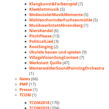
Klangkunst&Farbenspiel
(7)
Kleeblattmusik
(5)
ModautalerMusikMomente
(5)
MühlenchorinderFuchsenmühle
(5)
MusikwerkstattAhrensberg
(1)
NiersKendel
(6)
PitchPlease
(13)
PoliticalLied
(3)
RootSinging
(2)
Ukulele bauen und spielen
(9)
VillageVisionSongContest
(7)
Werkstatt Quillo
(47)
WesterwälderSoundPaintingOrchestra
(1)
News
(66)
PMP
(17)
Presse
(1)
TCOM
(1)
TCOM2018
(170)
TCOM2019
(204)