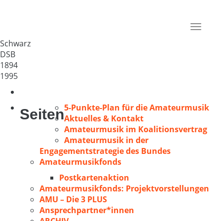
Gem. Chor e.V.
Deutschland
Toggle
17252
navigat
Schwarz
DSB
1894
1995
5-Punkte-Plan für die Amateurmusik
Seiten
Aktuelles & Kontakt
Amateurmusik im Koalitionsvertrag
Amateurmusik in der
Engagementstrategie des Bundes
Amateurmusikfonds
Postkartenaktion
Amateurmusikfonds: Projektvorstellungen
AMU – Die 3 PLUS
Ansprechpartner*innen