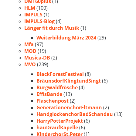
DMT60plus
(1)
HLM
(100)
IMPULS
(1)
IMPULS-Blog
(4)
Länger fit durch Musik
(1)
Weiterbildung März 2024
(29)
Mfa
(97)
MOD
(19)
Musica-DB
(2)
MVO
(239)
BlackForestFestival
(8)
BräunsdorfKlingtundSingt
(6)
Burgwaldfrösche
(4)
EffisBande
(13)
Flaschenpost
(2)
GenerationenchorEltmann
(2)
HandglockenchorBadSchandau
(13)
HarryPotterProjekt
(6)
hauDraufKapelle
(6)
KinderchorSt.Peter
(1)