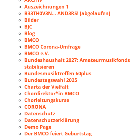
ARCHIV
Auszeichnungen 1
B33TH0V3N… AND3RS! [abgelaufen]
Bilder
BJC
Blog
BMCO
BMCO Corona-Umfrage
BMCO e.V.
Bundeshaushalt 2027: Amateurmusikfonds
stabilisieren
Bundesmusiktreffen 60plus
Bundestagswahl 2025
Charta der Vielfalt
Chordirektor*in BMCO
Chorleitungskurse
CORONA
Datenschutz
Datenschutzerklärung
Demo Page
Der BMCO feiert Geburtstag