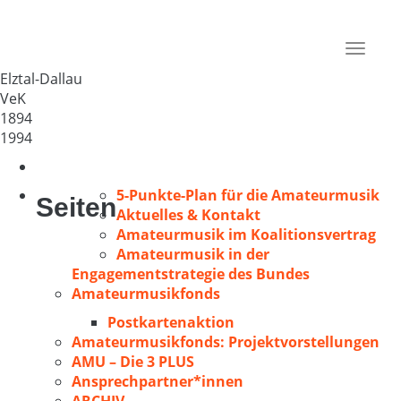
Ev. Kirchenchor Dallau
Deutschland
Toggle
74834
navigat
Elztal-Dallau
VeK
1894
1994
5-Punkte-Plan für die Amateurmusik
Seiten
Aktuelles & Kontakt
Amateurmusik im Koalitionsvertrag
Amateurmusik in der
Engagementstrategie des Bundes
Amateurmusikfonds
Postkartenaktion
Amateurmusikfonds: Projektvorstellungen
AMU – Die 3 PLUS
Ansprechpartner*innen