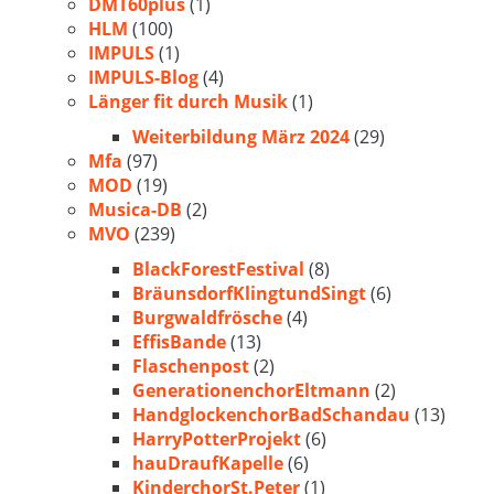
DMT60plus
(1)
HLM
(100)
IMPULS
(1)
IMPULS-Blog
(4)
Länger fit durch Musik
(1)
Weiterbildung März 2024
(29)
Mfa
(97)
MOD
(19)
Musica-DB
(2)
MVO
(239)
BlackForestFestival
(8)
BräunsdorfKlingtundSingt
(6)
Burgwaldfrösche
(4)
EffisBande
(13)
Flaschenpost
(2)
GenerationenchorEltmann
(2)
HandglockenchorBadSchandau
(13)
HarryPotterProjekt
(6)
hauDraufKapelle
(6)
KinderchorSt.Peter
(1)