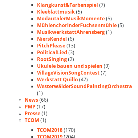
Klangkunst&Farbenspiel
(7)
Kleeblattmusik
(5)
ModautalerMusikMomente
(5)
MühlenchorinderFuchsenmühle
(5)
MusikwerkstattAhrensberg
(1)
NiersKendel
(6)
PitchPlease
(13)
PoliticalLied
(3)
RootSinging
(2)
Ukulele bauen und spielen
(9)
VillageVisionSongContest
(7)
Werkstatt Quillo
(47)
WesterwälderSoundPaintingOrchestra
(1)
News
(66)
PMP
(17)
Presse
(1)
TCOM
(1)
TCOM2018
(170)
TCOM2019
(204)