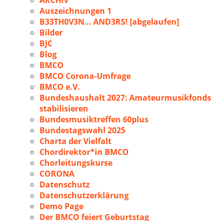
ARCHIV
Auszeichnungen 1
B33TH0V3N… AND3RS! [abgelaufen]
Bilder
BJC
Blog
BMCO
BMCO Corona-Umfrage
BMCO e.V.
Bundeshaushalt 2027: Amateurmusikfonds
stabilisieren
Bundesmusiktreffen 60plus
Bundestagswahl 2025
Charta der Vielfalt
Chordirektor*in BMCO
Chorleitungskurse
CORONA
Datenschutz
Datenschutzerklärung
Demo Page
Der BMCO feiert Geburtstag