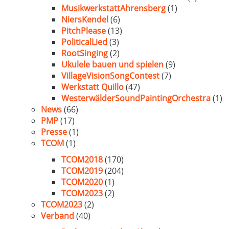
MusikwerkstattAhrensberg
(1)
NiersKendel
(6)
PitchPlease
(13)
PoliticalLied
(3)
RootSinging
(2)
Ukulele bauen und spielen
(9)
VillageVisionSongContest
(7)
Werkstatt Quillo
(47)
WesterwälderSoundPaintingOrchestra
(1)
News
(66)
PMP
(17)
Presse
(1)
TCOM
(1)
TCOM2018
(170)
TCOM2019
(204)
TCOM2020
(1)
TCOM2023
(2)
TCOM2023
(2)
Verband
(40)