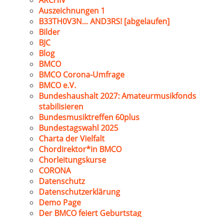
ARCHIV
Auszeichnungen 1
B33TH0V3N… AND3RS! [abgelaufen]
Bilder
BJC
Blog
BMCO
BMCO Corona-Umfrage
BMCO e.V.
Bundeshaushalt 2027: Amateurmusikfonds
stabilisieren
Bundesmusiktreffen 60plus
Bundestagswahl 2025
Charta der Vielfalt
Chordirektor*in BMCO
Chorleitungskurse
CORONA
Datenschutz
Datenschutzerklärung
Demo Page
Der BMCO feiert Geburtstag