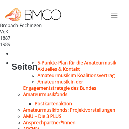
Ev. Kirchenchor Brebach
Deutschland
Toggle
66130
navigat
Brebach-Fechingen
VeK
1887
1989
5-Punkte-Plan für die Amateurmusik
Seiten
Aktuelles & Kontakt
Amateurmusik im Koalitionsvertrag
Amateurmusik in der
Engagementstrategie des Bundes
Amateurmusikfonds
Postkartenaktion
Amateurmusikfonds: Projektvorstellungen
AMU – Die 3 PLUS
Ansprechpartner*innen