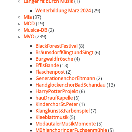
Länger fit durch Musik
(1)
Weiterbildung März 2024
(29)
Mfa
(97)
MOD
(19)
Musica-DB
(2)
MVO
(239)
BlackForestFestival
(8)
BräunsdorfKlingtundSingt
(6)
Burgwaldfrösche
(4)
EffisBande
(13)
Flaschenpost
(2)
GenerationenchorEltmann
(2)
HandglockenchorBadSchandau
(13)
HarryPotterProjekt
(6)
hauDraufKapelle
(6)
KinderchorSt.Peter
(1)
Klangkunst&Farbenspiel
(7)
Kleeblattmusik
(5)
ModautalerMusikMomente
(5)
MühlenchorinderFuchsenmühle
(5)