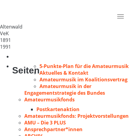
Ev. Kirchenchor Altenwald
Deutschland
Toggle
66280
navigat
Altenwald
VeK
1891
1991
5-Punkte-Plan für die Amateurmusik
Seiten
Aktuelles & Kontakt
Amateurmusik im Koalitionsvertrag
Amateurmusik in der
Engagementstrategie des Bundes
Amateurmusikfonds
Postkartenaktion
Amateurmusikfonds: Projektvorstellungen
AMU – Die 3 PLUS
Ansprechpartner*innen