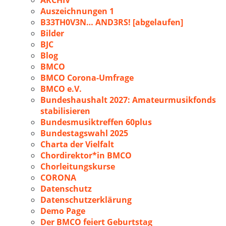
ARCHIV
Auszeichnungen 1
B33TH0V3N… AND3RS! [abgelaufen]
Bilder
BJC
Blog
BMCO
BMCO Corona-Umfrage
BMCO e.V.
Bundeshaushalt 2027: Amateurmusikfonds
stabilisieren
Bundesmusiktreffen 60plus
Bundestagswahl 2025
Charta der Vielfalt
Chordirektor*in BMCO
Chorleitungskurse
CORONA
Datenschutz
Datenschutzerklärung
Demo Page
Der BMCO feiert Geburtstag