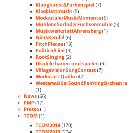
Klangkunst&Farbenspiel
(7)
Kleeblattmusik
(5)
ModautalerMusikMomente
(5)
MühlenchorinderFuchsenmühle
(5)
MusikwerkstattAhrensberg
(1)
NiersKendel
(6)
PitchPlease
(13)
PoliticalLied
(3)
RootSinging
(2)
Ukulele bauen und spielen
(9)
VillageVisionSongContest
(7)
Werkstatt Quillo
(47)
WesterwälderSoundPaintingOrchestra
(1)
News
(66)
PMP
(17)
Presse
(1)
TCOM
(1)
TCOM2018
(170)
TCOM2019
(204)