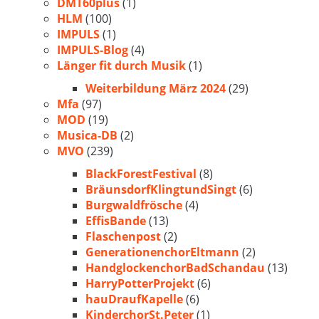
DMT60plus
(1)
HLM
(100)
IMPULS
(1)
IMPULS-Blog
(4)
Länger fit durch Musik
(1)
Weiterbildung März 2024
(29)
Mfa
(97)
MOD
(19)
Musica-DB
(2)
MVO
(239)
BlackForestFestival
(8)
BräunsdorfKlingtundSingt
(6)
Burgwaldfrösche
(4)
EffisBande
(13)
Flaschenpost
(2)
GenerationenchorEltmann
(2)
HandglockenchorBadSchandau
(13)
HarryPotterProjekt
(6)
hauDraufKapelle
(6)
KinderchorSt.Peter
(1)