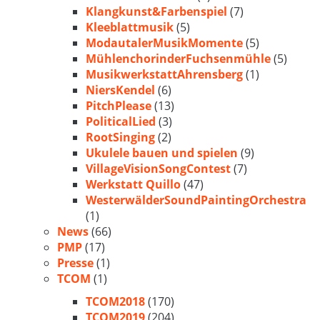
Klangkunst&Farbenspiel
(7)
Kleeblattmusik
(5)
ModautalerMusikMomente
(5)
MühlenchorinderFuchsenmühle
(5)
MusikwerkstattAhrensberg
(1)
NiersKendel
(6)
PitchPlease
(13)
PoliticalLied
(3)
RootSinging
(2)
Ukulele bauen und spielen
(9)
VillageVisionSongContest
(7)
Werkstatt Quillo
(47)
WesterwälderSoundPaintingOrchestra
(1)
News
(66)
PMP
(17)
Presse
(1)
TCOM
(1)
TCOM2018
(170)
TCOM2019
(204)