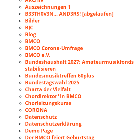
ARCHIV
Auszeichnungen 1
B33TH0V3N… AND3RS! [abgelaufen]
Bilder
BJC
Blog
BMCO
BMCO Corona-Umfrage
BMCO e.V.
Bundeshaushalt 2027: Amateurmusikfonds
stabilisieren
Bundesmusiktreffen 60plus
Bundestagswahl 2025
Charta der Vielfalt
Chordirektor*in BMCO
Chorleitungskurse
CORONA
Datenschutz
Datenschutzerklärung
Demo Page
Der BMCO feiert Geburtstag