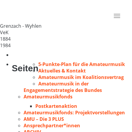
Ev. Kantorei Grenzach
Deutschland
Toggle
79639
navigat
Grenzach - Wyhlen
VeK
1884
1984
5-Punkte-Plan für die Amateurmusik
Seiten
Aktuelles & Kontakt
Amateurmusik im Koalitionsvertrag
Amateurmusik in der
Engagementstrategie des Bundes
Amateurmusikfonds
Postkartenaktion
Amateurmusikfonds: Projektvorstellungen
AMU – Die 3 PLUS
Ansprechpartner*innen