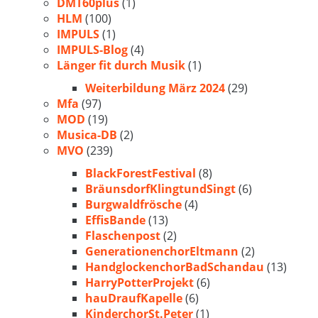
DMT60plus
(1)
HLM
(100)
IMPULS
(1)
IMPULS-Blog
(4)
Länger fit durch Musik
(1)
Weiterbildung März 2024
(29)
Mfa
(97)
MOD
(19)
Musica-DB
(2)
MVO
(239)
BlackForestFestival
(8)
BräunsdorfKlingtundSingt
(6)
Burgwaldfrösche
(4)
EffisBande
(13)
Flaschenpost
(2)
GenerationenchorEltmann
(2)
HandglockenchorBadSchandau
(13)
HarryPotterProjekt
(6)
hauDraufKapelle
(6)
KinderchorSt.Peter
(1)