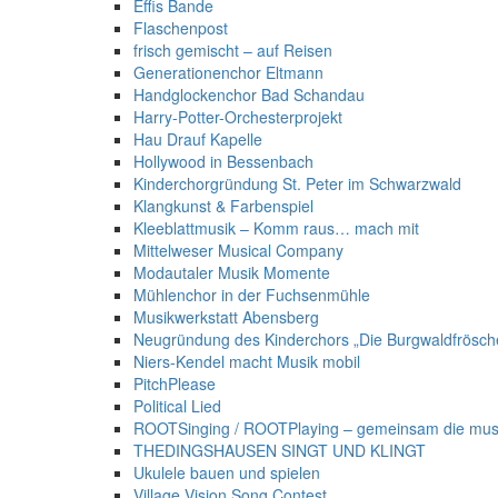
Effis Bande
Flaschenpost
frisch gemischt – auf Reisen
Generationenchor Eltmann
Handglockenchor Bad Schandau
Harry-Potter-Orchesterprojekt
Hau Drauf Kapelle
Hollywood in Bessenbach
Kinderchorgründung St. Peter im Schwarzwald
Klangkunst & Farbenspiel
Kleeblattmusik – Komm raus… mach mit
Mittelweser Musical Company
Modautaler Musik Momente
Mühlenchor in der Fuchsenmühle
Musikwerkstatt Abensberg
Neugründung des Kinderchors „Die Burgwaldfrösch
Niers-Kendel macht Musik mobil
PitchPlease
Political Lied
ROOTSinging / ROOTPlaying – gemeinsam die mus
THEDINGSHAUSEN SINGT UND KLINGT
Ukulele bauen und spielen
Village Vision Song Contest