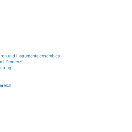
ören und Instrumentalensembles“
 mit Demenz“
derung
ereich