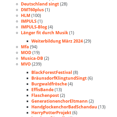
Deutschland singt
(28)
DMT60plus
(1)
HLM
(100)
IMPULS
(1)
IMPULS-Blog
(4)
Länger fit durch Musik
(1)
Weiterbildung März 2024
(29)
Mfa
(94)
MOD
(19)
Musica-DB
(2)
MVO
(239)
BlackForestFestival
(8)
BräunsdorfKlingtundSingt
(6)
Burgwaldfrösche
(4)
EffisBande
(13)
Flaschenpost
(2)
GenerationenchorEltmann
(2)
HandglockenchorBadSchandau
(13)
HarryPotterProjekt
(6)