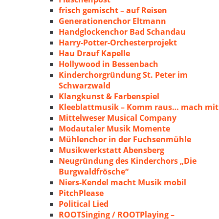
frisch gemischt – auf Reisen
Generationenchor Eltmann
Handglockenchor Bad Schandau
Harry-Potter-Orchesterprojekt
Hau Drauf Kapelle
Hollywood in Bessenbach
Kinderchorgründung St. Peter im
Schwarzwald
Klangkunst & Farbenspiel
Kleeblattmusik – Komm raus… mach mit
Mittelweser Musical Company
Modautaler Musik Momente
Mühlenchor in der Fuchsenmühle
Musikwerkstatt Abensberg
Neugründung des Kinderchors „Die
Burgwaldfrösche“
Niers-Kendel macht Musik mobil
PitchPlease
Political Lied
ROOTSinging / ROOTPlaying –