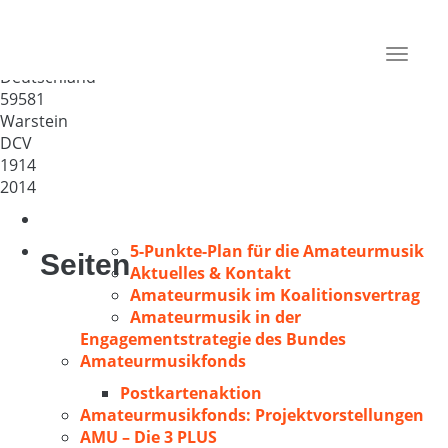
Chorgemeinschaft Volkschor
Warstein
Toggle
Deutschland
navigat
59581
Warstein
DCV
1914
2014
5-Punkte-Plan für die Amateurmusik
Seiten
Aktuelles & Kontakt
Amateurmusik im Koalitionsvertrag
Amateurmusik in der
Engagementstrategie des Bundes
Amateurmusikfonds
Postkartenaktion
Amateurmusikfonds: Projektvorstellungen
AMU – Die 3 PLUS