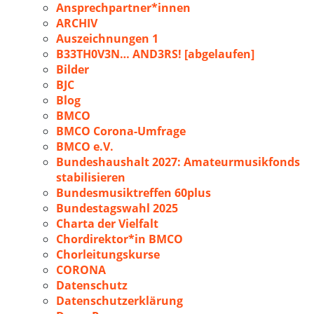
Ansprechpartner*innen
ARCHIV
Auszeichnungen 1
B33TH0V3N… AND3RS! [abgelaufen]
Bilder
BJC
Blog
BMCO
BMCO Corona-Umfrage
BMCO e.V.
Bundeshaushalt 2027: Amateurmusikfonds
stabilisieren
Bundesmusiktreffen 60plus
Bundestagswahl 2025
Charta der Vielfalt
Chordirektor*in BMCO
Chorleitungskurse
CORONA
Datenschutz
Datenschutzerklärung