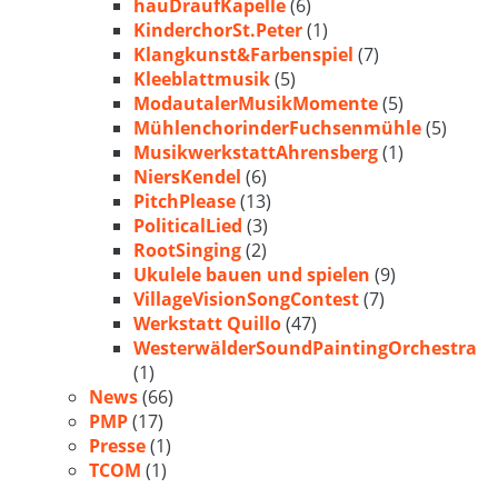
hauDraufKapelle
(6)
KinderchorSt.Peter
(1)
Klangkunst&Farbenspiel
(7)
Kleeblattmusik
(5)
ModautalerMusikMomente
(5)
MühlenchorinderFuchsenmühle
(5)
MusikwerkstattAhrensberg
(1)
NiersKendel
(6)
PitchPlease
(13)
PoliticalLied
(3)
RootSinging
(2)
Ukulele bauen und spielen
(9)
VillageVisionSongContest
(7)
Werkstatt Quillo
(47)
WesterwälderSoundPaintingOrchestra
(1)
News
(66)
PMP
(17)
Presse
(1)
TCOM
(1)