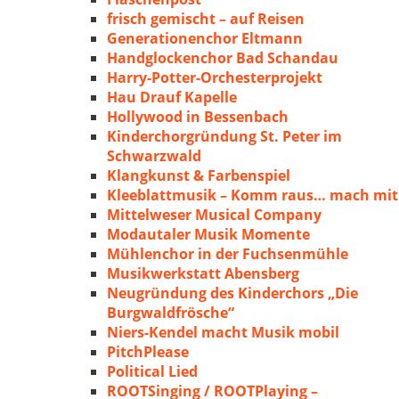
frisch gemischt – auf Reisen
Generationenchor Eltmann
Handglockenchor Bad Schandau
Harry-Potter-Orchesterprojekt
Hau Drauf Kapelle
Hollywood in Bessenbach
Kinderchorgründung St. Peter im
Schwarzwald
Klangkunst & Farbenspiel
Kleeblattmusik – Komm raus… mach mit
Mittelweser Musical Company
Modautaler Musik Momente
Mühlenchor in der Fuchsenmühle
Musikwerkstatt Abensberg
Neugründung des Kinderchors „Die
Burgwaldfrösche“
Niers-Kendel macht Musik mobil
PitchPlease
Political Lied
ROOTSinging / ROOTPlaying –