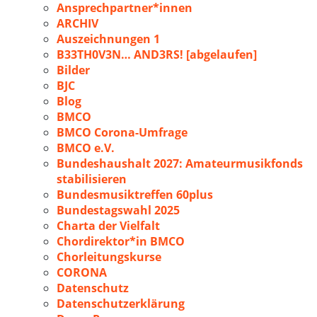
Ansprechpartner*innen
ARCHIV
Auszeichnungen 1
B33TH0V3N… AND3RS! [abgelaufen]
Bilder
BJC
Blog
BMCO
BMCO Corona-Umfrage
BMCO e.V.
Bundeshaushalt 2027: Amateurmusikfonds
stabilisieren
Bundesmusiktreffen 60plus
Bundestagswahl 2025
Charta der Vielfalt
Chordirektor*in BMCO
Chorleitungskurse
CORONA
Datenschutz
Datenschutzerklärung