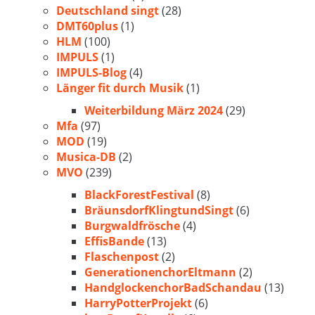
Deutschland singt
(28)
DMT60plus
(1)
HLM
(100)
IMPULS
(1)
IMPULS-Blog
(4)
Länger fit durch Musik
(1)
Weiterbildung März 2024
(29)
Mfa
(97)
MOD
(19)
Musica-DB
(2)
MVO
(239)
BlackForestFestival
(8)
BräunsdorfKlingtundSingt
(6)
Burgwaldfrösche
(4)
EffisBande
(13)
Flaschenpost
(2)
GenerationenchorEltmann
(2)
HandglockenchorBadSchandau
(13)
HarryPotterProjekt
(6)