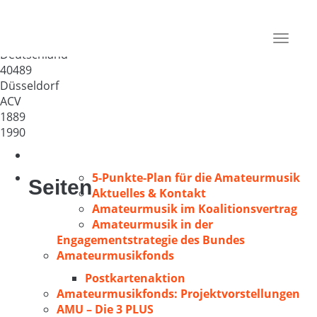
Chorgemeinschaft St.
Dreifaltigkeit
Toggle
Deutschland
navigat
40489
Düsseldorf
ACV
1889
1990
5-Punkte-Plan für die Amateurmusik
Seiten
Aktuelles & Kontakt
Amateurmusik im Koalitionsvertrag
Amateurmusik in der
Engagementstrategie des Bundes
Amateurmusikfonds
Postkartenaktion
Amateurmusikfonds: Projektvorstellungen
AMU – Die 3 PLUS