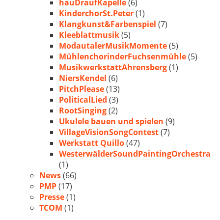
hauDraufKapelle
(6)
KinderchorSt.Peter
(1)
Klangkunst&Farbenspiel
(7)
Kleeblattmusik
(5)
ModautalerMusikMomente
(5)
MühlenchorinderFuchsenmühle
(5)
MusikwerkstattAhrensberg
(1)
NiersKendel
(6)
PitchPlease
(13)
PoliticalLied
(3)
RootSinging
(2)
Ukulele bauen und spielen
(9)
VillageVisionSongContest
(7)
Werkstatt Quillo
(47)
WesterwälderSoundPaintingOrchestra
(1)
News
(66)
PMP
(17)
Presse
(1)
TCOM
(1)