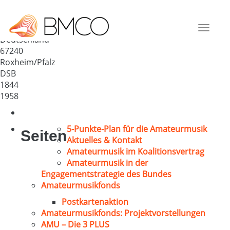
„Chorgemeinschaft Roxheim
1844“
Toggle
Deutschland
navigat
67240
Roxheim/Pfalz
DSB
1844
1958
5-Punkte-Plan für die Amateurmusik
Seiten
Aktuelles & Kontakt
Amateurmusik im Koalitionsvertrag
Amateurmusik in der
Engagementstrategie des Bundes
Amateurmusikfonds
Postkartenaktion
Amateurmusikfonds: Projektvorstellungen
AMU – Die 3 PLUS