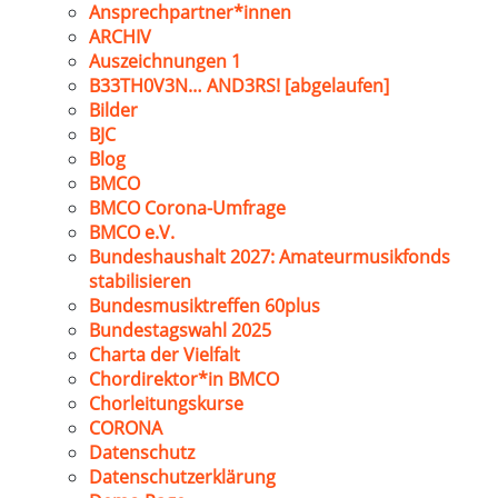
Ansprechpartner*innen
ARCHIV
Auszeichnungen 1
B33TH0V3N… AND3RS! [abgelaufen]
Bilder
BJC
Blog
BMCO
BMCO Corona-Umfrage
BMCO e.V.
Bundeshaushalt 2027: Amateurmusikfonds
stabilisieren
Bundesmusiktreffen 60plus
Bundestagswahl 2025
Charta der Vielfalt
Chordirektor*in BMCO
Chorleitungskurse
CORONA
Datenschutz
Datenschutzerklärung