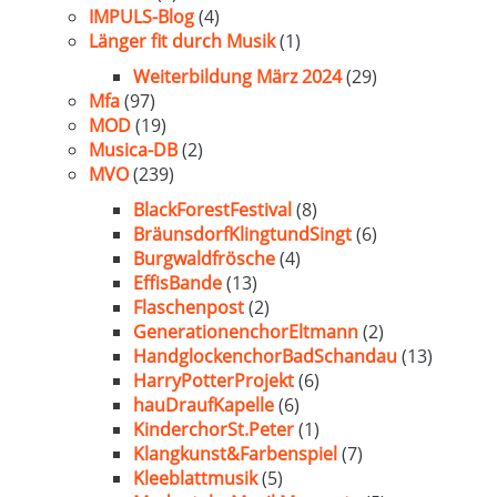
IMPULS-Blog
(4)
Länger fit durch Musik
(1)
Weiterbildung März 2024
(29)
Mfa
(97)
MOD
(19)
Musica-DB
(2)
MVO
(239)
BlackForestFestival
(8)
BräunsdorfKlingtundSingt
(6)
Burgwaldfrösche
(4)
EffisBande
(13)
Flaschenpost
(2)
GenerationenchorEltmann
(2)
HandglockenchorBadSchandau
(13)
HarryPotterProjekt
(6)
hauDraufKapelle
(6)
KinderchorSt.Peter
(1)
Klangkunst&Farbenspiel
(7)
Kleeblattmusik
(5)