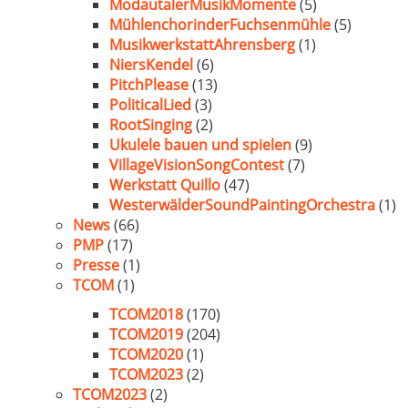
ModautalerMusikMomente
(5)
MühlenchorinderFuchsenmühle
(5)
MusikwerkstattAhrensberg
(1)
NiersKendel
(6)
PitchPlease
(13)
PoliticalLied
(3)
RootSinging
(2)
Ukulele bauen und spielen
(9)
VillageVisionSongContest
(7)
Werkstatt Quillo
(47)
WesterwälderSoundPaintingOrchestra
(1)
News
(66)
PMP
(17)
Presse
(1)
TCOM
(1)
TCOM2018
(170)
TCOM2019
(204)
TCOM2020
(1)
TCOM2023
(2)
TCOM2023
(2)