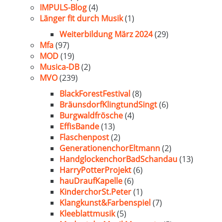
IMPULS-Blog
(4)
Länger fit durch Musik
(1)
Weiterbildung März 2024
(29)
Mfa
(97)
MOD
(19)
Musica-DB
(2)
MVO
(239)
BlackForestFestival
(8)
BräunsdorfKlingtundSingt
(6)
Burgwaldfrösche
(4)
EffisBande
(13)
Flaschenpost
(2)
GenerationenchorEltmann
(2)
HandglockenchorBadSchandau
(13)
HarryPotterProjekt
(6)
hauDraufKapelle
(6)
KinderchorSt.Peter
(1)
Klangkunst&Farbenspiel
(7)
Kleeblattmusik
(5)