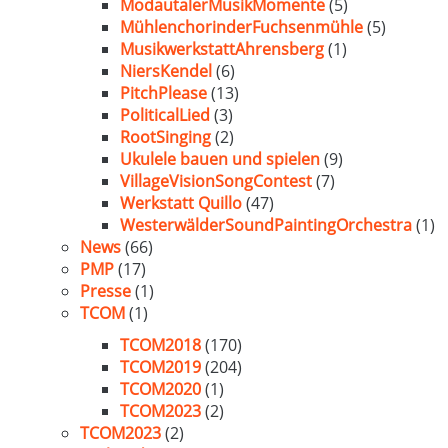
ModautalerMusikMomente
(5)
MühlenchorinderFuchsenmühle
(5)
MusikwerkstattAhrensberg
(1)
NiersKendel
(6)
PitchPlease
(13)
PoliticalLied
(3)
RootSinging
(2)
Ukulele bauen und spielen
(9)
VillageVisionSongContest
(7)
Werkstatt Quillo
(47)
WesterwälderSoundPaintingOrchestra
(1)
News
(66)
PMP
(17)
Presse
(1)
TCOM
(1)
TCOM2018
(170)
TCOM2019
(204)
TCOM2020
(1)
TCOM2023
(2)
TCOM2023
(2)