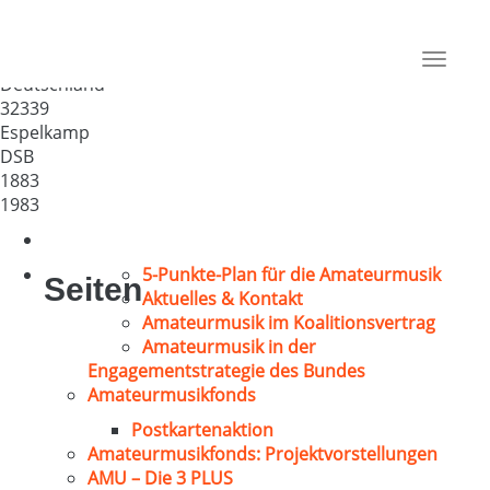
Chorgemeinschaft im MGV
Isenstedt -Frotheim 1883
Toggle
Deutschland
navigat
32339
Espelkamp
DSB
1883
1983
5-Punkte-Plan für die Amateurmusik
Seiten
Aktuelles & Kontakt
Amateurmusik im Koalitionsvertrag
Amateurmusik in der
Engagementstrategie des Bundes
Amateurmusikfonds
Postkartenaktion
Amateurmusikfonds: Projektvorstellungen
AMU – Die 3 PLUS