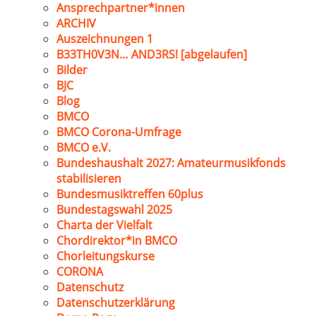
Ansprechpartner*innen
ARCHIV
Auszeichnungen 1
B33TH0V3N… AND3RS! [abgelaufen]
Bilder
BJC
Blog
BMCO
BMCO Corona-Umfrage
BMCO e.V.
Bundeshaushalt 2027: Amateurmusikfonds
stabilisieren
Bundesmusiktreffen 60plus
Bundestagswahl 2025
Charta der Vielfalt
Chordirektor*in BMCO
Chorleitungskurse
CORONA
Datenschutz
Datenschutzerklärung