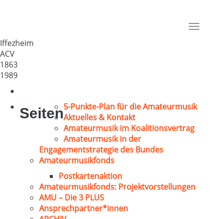
Cäcilienverein
Deutschland
Toggle
76473
navigat
Iffezheim
ACV
1863
1989
5-Punkte-Plan für die Amateurmusik
Seiten
Aktuelles & Kontakt
Amateurmusik im Koalitionsvertrag
Amateurmusik in der
Engagementstrategie des Bundes
Amateurmusikfonds
Postkartenaktion
Amateurmusikfonds: Projektvorstellungen
AMU – Die 3 PLUS
Ansprechpartner*innen