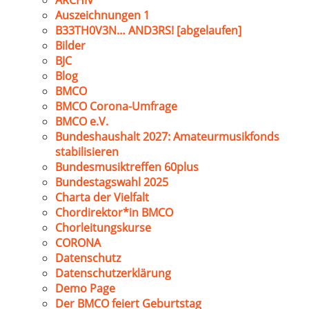
ARCHIV
Auszeichnungen 1
B33TH0V3N… AND3RS! [abgelaufen]
Bilder
BJC
Blog
BMCO
BMCO Corona-Umfrage
BMCO e.V.
Bundeshaushalt 2027: Amateurmusikfonds
stabilisieren
Bundesmusiktreffen 60plus
Bundestagswahl 2025
Charta der Vielfalt
Chordirektor*in BMCO
Chorleitungskurse
CORONA
Datenschutz
Datenschutzerklärung
Demo Page
Der BMCO feiert Geburtstag