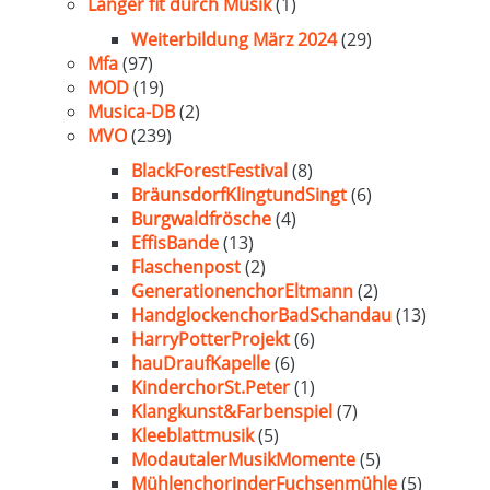
Länger fit durch Musik
(1)
Weiterbildung März 2024
(29)
Mfa
(97)
MOD
(19)
Musica-DB
(2)
MVO
(239)
BlackForestFestival
(8)
BräunsdorfKlingtundSingt
(6)
Burgwaldfrösche
(4)
EffisBande
(13)
Flaschenpost
(2)
GenerationenchorEltmann
(2)
HandglockenchorBadSchandau
(13)
HarryPotterProjekt
(6)
hauDraufKapelle
(6)
KinderchorSt.Peter
(1)
Klangkunst&Farbenspiel
(7)
Kleeblattmusik
(5)
ModautalerMusikMomente
(5)
MühlenchorinderFuchsenmühle
(5)