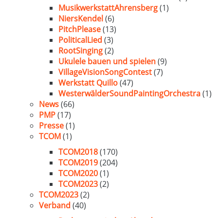
MusikwerkstattAhrensberg
(1)
NiersKendel
(6)
PitchPlease
(13)
PoliticalLied
(3)
RootSinging
(2)
Ukulele bauen und spielen
(9)
VillageVisionSongContest
(7)
Werkstatt Quillo
(47)
WesterwälderSoundPaintingOrchestra
(1)
News
(66)
PMP
(17)
Presse
(1)
TCOM
(1)
TCOM2018
(170)
TCOM2019
(204)
TCOM2020
(1)
TCOM2023
(2)
TCOM2023
(2)
Verband
(40)