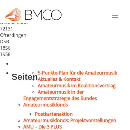
Bürgergesangverein 1856
Ofterdingen
Toggle
Deutschland
navigat
72131
Ofterdingen
DSB
1856
1958
5-Punkte-Plan für die Amateurmusik
Seiten
Aktuelles & Kontakt
Amateurmusik im Koalitionsvertrag
Amateurmusik in der
Engagementstrategie des Bundes
Amateurmusikfonds
Postkartenaktion
Amateurmusikfonds: Projektvorstellungen
AMU – Die 3 PLUS