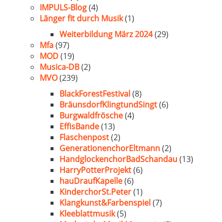
IMPULS-Blog
(4)
Länger fit durch Musik
(1)
Weiterbildung März 2024
(29)
Mfa
(97)
MOD
(19)
Musica-DB
(2)
MVO
(239)
BlackForestFestival
(8)
BräunsdorfKlingtundSingt
(6)
Burgwaldfrösche
(4)
EffisBande
(13)
Flaschenpost
(2)
GenerationenchorEltmann
(2)
HandglockenchorBadSchandau
(13)
HarryPotterProjekt
(6)
hauDraufKapelle
(6)
KinderchorSt.Peter
(1)
Klangkunst&Farbenspiel
(7)
Kleeblattmusik
(5)