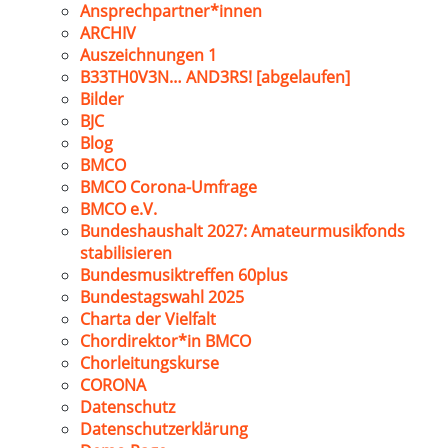
Ansprechpartner*innen
ARCHIV
Auszeichnungen 1
B33TH0V3N… AND3RS! [abgelaufen]
Bilder
BJC
Blog
BMCO
BMCO Corona-Umfrage
BMCO e.V.
Bundeshaushalt 2027: Amateurmusikfonds
stabilisieren
Bundesmusiktreffen 60plus
Bundestagswahl 2025
Charta der Vielfalt
Chordirektor*in BMCO
Chorleitungskurse
CORONA
Datenschutz
Datenschutzerklärung