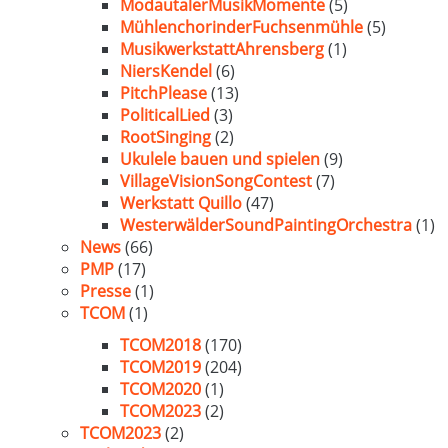
ModautalerMusikMomente
(5)
MühlenchorinderFuchsenmühle
(5)
MusikwerkstattAhrensberg
(1)
NiersKendel
(6)
PitchPlease
(13)
PoliticalLied
(3)
RootSinging
(2)
Ukulele bauen und spielen
(9)
VillageVisionSongContest
(7)
Werkstatt Quillo
(47)
WesterwälderSoundPaintingOrchestra
(1)
News
(66)
PMP
(17)
Presse
(1)
TCOM
(1)
TCOM2018
(170)
TCOM2019
(204)
TCOM2020
(1)
TCOM2023
(2)
TCOM2023
(2)