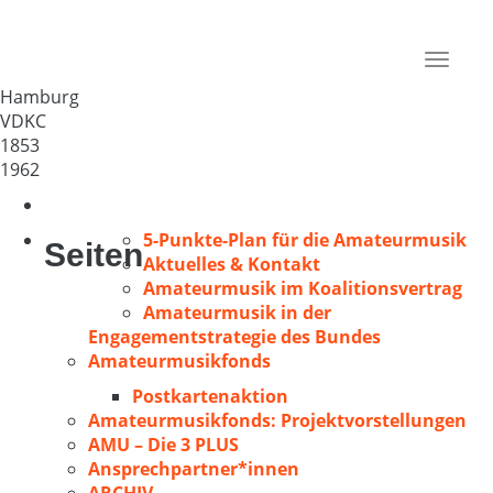
Altonaer Singakademie e.V.
Deutschland
Toggle
22765
navigat
Hamburg
VDKC
1853
1962
5-Punkte-Plan für die Amateurmusik
Seiten
Aktuelles & Kontakt
Amateurmusik im Koalitionsvertrag
Amateurmusik in der
Engagementstrategie des Bundes
Amateurmusikfonds
Postkartenaktion
Amateurmusikfonds: Projektvorstellungen
AMU – Die 3 PLUS
Ansprechpartner*innen