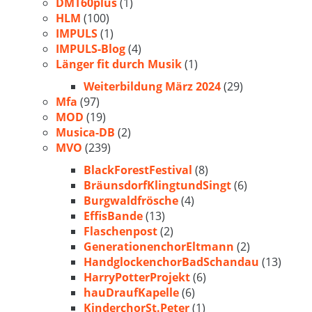
DMT60plus
(1)
HLM
(100)
IMPULS
(1)
IMPULS-Blog
(4)
Länger fit durch Musik
(1)
Weiterbildung März 2024
(29)
Mfa
(97)
MOD
(19)
Musica-DB
(2)
MVO
(239)
BlackForestFestival
(8)
BräunsdorfKlingtundSingt
(6)
Burgwaldfrösche
(4)
EffisBande
(13)
Flaschenpost
(2)
GenerationenchorEltmann
(2)
HandglockenchorBadSchandau
(13)
HarryPotterProjekt
(6)
hauDraufKapelle
(6)
KinderchorSt.Peter
(1)