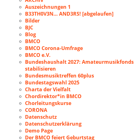
ARCHIV
Auszeichnungen 1
B33TH0V3N… AND3RS! [abgelaufen]
Bilder
BJC
Blog
BMCO
BMCO Corona-Umfrage
BMCO e.V.
Bundeshaushalt 2027: Amateurmusikfonds
stabilisieren
Bundesmusiktreffen 60plus
Bundestagswahl 2025
Charta der Vielfalt
Chordirektor*in BMCO
Chorleitungskurse
CORONA
Datenschutz
Datenschutzerklärung
Demo Page
Der BMCO feiert Geburtstag