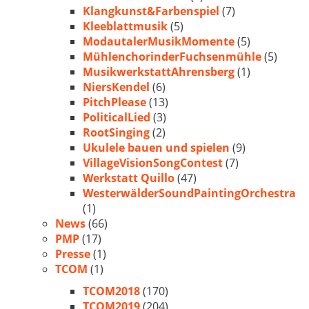
Klangkunst&Farbenspiel
(7)
Kleeblattmusik
(5)
ModautalerMusikMomente
(5)
MühlenchorinderFuchsenmühle
(5)
MusikwerkstattAhrensberg
(1)
NiersKendel
(6)
PitchPlease
(13)
PoliticalLied
(3)
RootSinging
(2)
Ukulele bauen und spielen
(9)
VillageVisionSongContest
(7)
Werkstatt Quillo
(47)
WesterwälderSoundPaintingOrchestra
(1)
News
(66)
PMP
(17)
Presse
(1)
TCOM
(1)
TCOM2018
(170)
TCOM2019
(204)