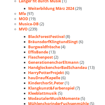
Länger fit durch Musik
(1)
Weiterbildung März 2024
(29)
Mfa
(97)
MOD
(19)
Musica-DB
(2)
MVO
(239)
BlackForestFestival
(8)
BräunsdorfKlingtundSingt
(6)
Burgwaldfrösche
(4)
EffisBande
(13)
Flaschenpost
(2)
GenerationenchorEltmann
(2)
HandglockenchorBadSchandau
(13)
HarryPotterProjekt
(6)
hauDraufKapelle
(6)
KinderchorSt.Peter
(1)
Klangkunst&Farbenspiel
(7)
Kleeblattmusik
(5)
ModautalerMusikMomente
(5)
MühlenchorinderFuchsenmühle
(5)