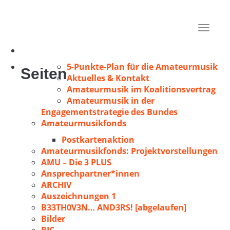
Dernbach, Werner
Elz
Toggle
1971
navigat
5-Punkte-Plan für die Amateurmusik
Seiten
Aktuelles & Kontakt
Amateurmusik im Koalitionsvertrag
Amateurmusik in der
Engagementstrategie des Bundes
Amateurmusikfonds
Postkartenaktion
Amateurmusikfonds: Projektvorstellungen
AMU – Die 3 PLUS
Ansprechpartner*innen
ARCHIV
Auszeichnungen 1
B33TH0V3N… AND3RS! [abgelaufen]
Bilder