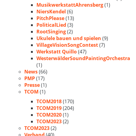
MusikwerkstattAhrensberg
(1)
NiersKendel
(6)
PitchPlease
(13)
PoliticalLied
(3)
RootSinging
(2)
Ukulele bauen und spielen
(9)
VillageVisionSongContest
(7)
Werkstatt Quillo
(47)
WesterwälderSoundPaintingOrchestra
(1)
News
(66)
PMP
(17)
Presse
(1)
TCOM
(1)
TCOM2018
(170)
TCOM2019
(204)
TCOM2020
(1)
TCOM2023
(2)
TCOM2023
(2)
Verband
(40)