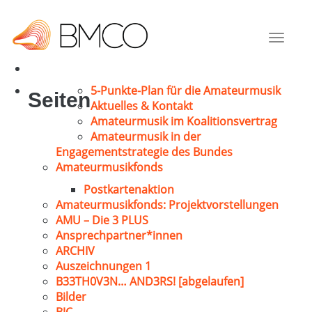
Demmig, Ernst
Lüneburg
Toggle
1971
navigat
5-Punkte-Plan für die Amateurmusik
Seiten
Aktuelles & Kontakt
Amateurmusik im Koalitionsvertrag
Amateurmusik in der
Engagementstrategie des Bundes
Amateurmusikfonds
Postkartenaktion
Amateurmusikfonds: Projektvorstellungen
AMU – Die 3 PLUS
Ansprechpartner*innen
ARCHIV
Auszeichnungen 1
B33TH0V3N… AND3RS! [abgelaufen]
Bilder