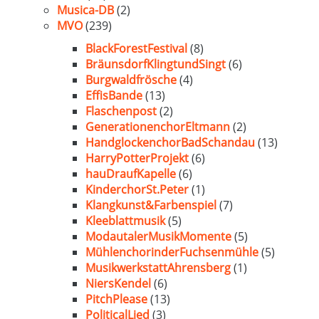
Musica-DB
(2)
MVO
(239)
BlackForestFestival
(8)
BräunsdorfKlingtundSingt
(6)
Burgwaldfrösche
(4)
EffisBande
(13)
Flaschenpost
(2)
GenerationenchorEltmann
(2)
HandglockenchorBadSchandau
(13)
HarryPotterProjekt
(6)
hauDraufKapelle
(6)
KinderchorSt.Peter
(1)
Klangkunst&Farbenspiel
(7)
Kleeblattmusik
(5)
ModautalerMusikMomente
(5)
MühlenchorinderFuchsenmühle
(5)
MusikwerkstattAhrensberg
(1)
NiersKendel
(6)
PitchPlease
(13)
PoliticalLied
(3)